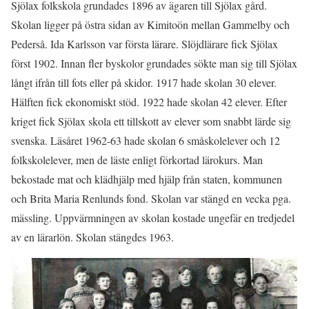
Sjölax folkskola grundades 1896 av ägaren till Sjölax gård.
Skolan ligger på östra sidan av Kimitoön mellan Gammelby och
Pederså. Ida Karlsson var första lärare. Slöjdlärare fick Sjölax
först 1902. Innan fler byskolor grundades sökte man sig till Sjölax
långt ifrån till fots eller på skidor. 1917 hade skolan 30 elever.
Hälften fick ekonomiskt stöd. 1922 hade skolan 42 elever. Efter
kriget fick Sjölax skola ett tillskott av elever som snabbt lärde sig
svenska. Läsåret 1962-63 hade skolan 6 småskolelever och 12
folkskolelever, men de läste enligt förkortad lärokurs. Man
bekostade mat och klädhjälp med hjälp från staten, kommunen
och Brita Maria Renlunds fond. Skolan var stängd en vecka pga.
mässling. Uppvärmningen av skolan kostade ungefär en tredjedel
av en lärarlön. Skolan stängdes 1963.