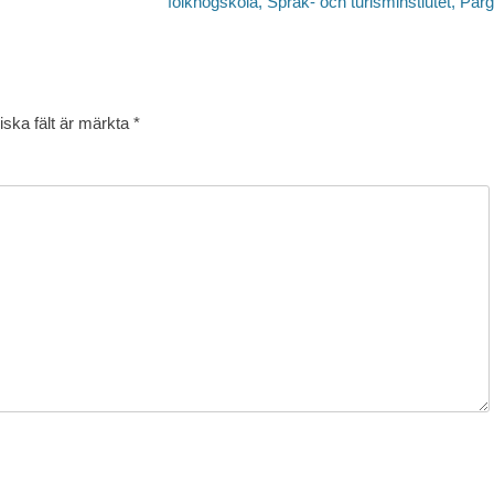
inlägg:
folkhögskola, Språk- och turisminstiutet, Par
iska fält är märkta
*