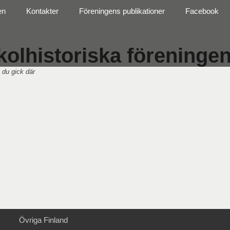
en
Kontakter
Föreningens publikationer
Facebook
olhistoriska föreningen 
 du gick där
Övriga Finland