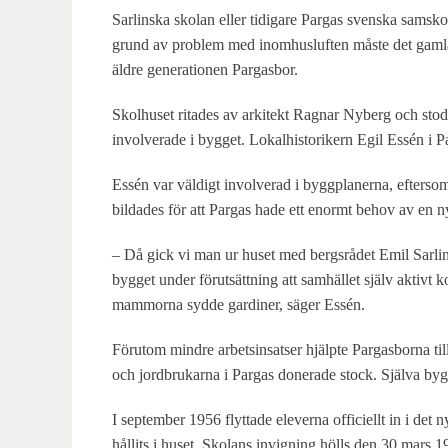
Sarlinska skolan eller tidigare Pargas svenska samskol
grund av problem med inomhusluften måste det gamla 
äldre generationen Pargasbor.
Skolhuset ritades av arkitekt Ragnar Nyberg och sto
involverade i bygget. Lokalhistorikern Egil Essén i
Essén var väldigt involverad i byggplanerna, efterso
bildades för att Pargas hade ett enormt behov av en ny
– Då gick vi man ur huset med bergsrådet Emil Sarlin
bygget under förutsättning att samhället själv aktiv
mammorna sydde gardiner, säger Essén.
Förutom mindre arbetsinsatser hjälpte Pargasborna til
och jordbrukarna i Pargas donerade stock. Själva byg
I september 1956 flyttade eleverna officiellt in i de
hållits i huset. Skolans invigning hölls den 30 mars 19