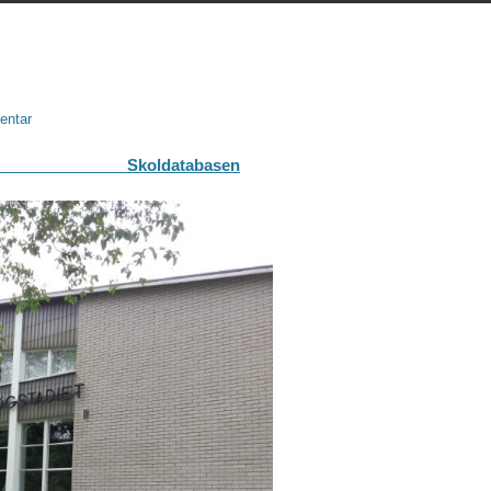
entar
abasen