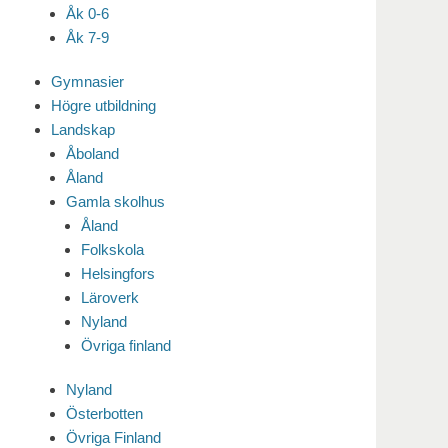
Åk 0-6
Åk 7-9
Gymnasier
Högre utbildning
Landskap
Åboland
Åland
Gamla skolhus
Åland
Folkskola
Helsingfors
Läroverk
Nyland
Övriga finland
Nyland
Österbotten
Övriga Finland