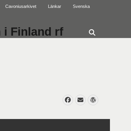
Cavoniusarkivet
Länkar
Svenska
i Finland rf
Sök
Facebook
E-
WordPres
post