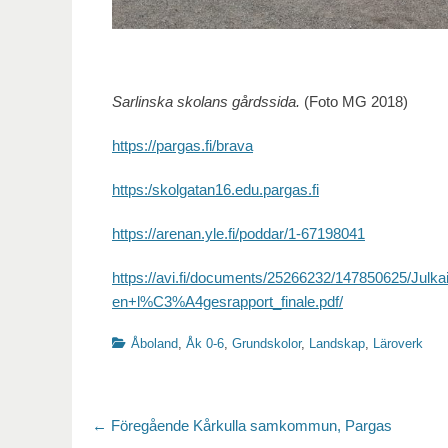
Sarlinska skolans gårdssida.
(Foto MG 2018)
https://pargas.fi/brava
https:/skolgatan16.edu.pargas.fi
https://arenan.yle.fi/poddar/1-67198041
https://avi.fi/documents/25266232/147850625/Julk
en+l%C3%A4gesrapport_finale.pdf/
Kategorier
Åboland
,
Åk 0-6
,
Grundskolor
,
Landskap
,
Läroverk
Inläggsnavigering
Föregående
← Föregående
Kårkulla samkommun, Pargas