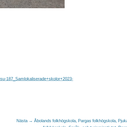
aisu-187_Samlokaliserade+skolor+2023-
Nästa
Nästa →
Åbolands folkhögskola, Pargas folkhögskola, Pjuk