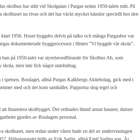
as skolhus har stått vid Skolgatan i Pargas sedan 1950-talets mitt. På
skolhuset nu rivas och det har väckt mycket känslor speciellt hos den
d klart 1956. Huset byggdes delvis på talko och många Pargasbor var
 Pargas dokumenterade byggprocessen i filmen ”Vi byggde vår skola”.
m han på 1950-talet var styrelseordförande för Skolhus Ab, som
 skola, men inte fick något statsbidrag.
 i spetsen. Boulaget, alltså Pargas Kalkbergs Aktiebolag, gick med i
t kommer med och det kom samhället. Papporna slog tegel och
l att finansiera skolbygget. Det ordnades bland annat basarer, danser
garbetet gjordes av Boulagets personal.
t nya skolhuset, men redan under våren hade en del av undervisningen
57. Hälsningstalet hölls av Erik Sarlin, alltså Emil Sarlins son. År