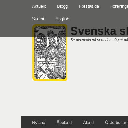
Primär meny
Hoppa
Aktuellt
Blogg
Förstasida
Förening
till
innehåll
Suomi
English
Svenska sk
Se din skola så som den såg ut då
Sekundär meny
Hoppa
Nyland
Åboland
Åland
Österbotten
till