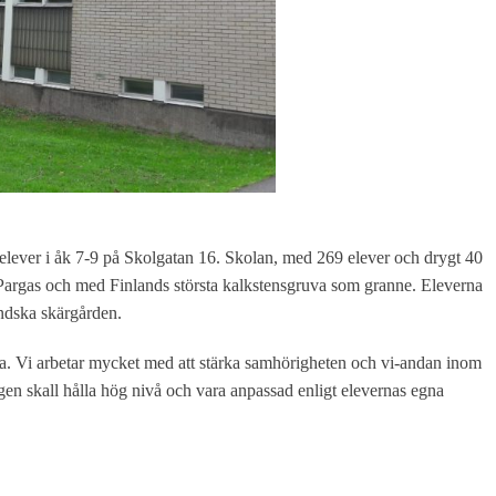
 elever i åk 7-9 på Skolgatan 16. Skolan, med 269 elever och drygt 40
v Pargas och med Finlands största kalkstensgruva som granne. Eleverna
ländska skärgården.
å bra. Vi arbetar mycket med att stärka samhörigheten och vi-andan inom
en skall hålla hög nivå och vara anpassad enligt elevernas egna