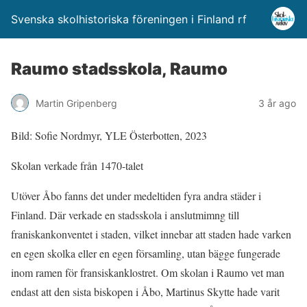
Svenska skolhistoriska föreningen i Finland rf
Raumo stadsskola, Raumo
Martin Gripenberg
3 år ago
Bild: Sofie Nordmyr, YLE Österbotten, 2023
Skolan verkade från 1470-talet
Utöver Åbo fanns det under medeltiden fyra andra städer i
Finland. Där verkade en stadsskola i anslutmimng till
franiskankonventet i staden, vilket innebar att staden hade varken
en egen skolka eller en egen församling, utan bägge fungerade
inom ramen för fransiskanklostret. Om skolan i Raumo vet man
endast att den sista biskopen i Åbo, Martinus Skytte hade varit