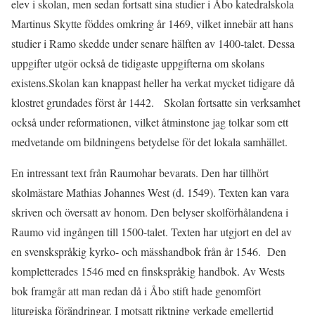
elev i skolan, men sedan fortsatt sina studier i Åbo katedralskola
Martinus Skytte föddes omkring år 1469, vilket innebär att hans
studier i Ramo skedde under senare hälften av 1400-talet. Dessa
uppgifter utgör också de tidigaste uppgifterna om skolans
existens.Skolan kan knappast heller ha verkat mycket tidigare då
klostret grundades först år 1442. Skolan fortsatte sin verksamhet
också under reformationen, vilket åtminstone jag tolkar som ett
medvetande om bildningens betydelse för det lokala samhället.
En intressant text från Raumohar bevarats. Den har tillhört
skolmästare Mathias Johannes West (d. 1549). Texten kan vara
skriven och översatt av honom. Den belyser skolförhålandena i
Raumo vid ingången till 1500-talet. Texten har utgjort en del av
en svenskspråkig kyrko- och mässhandbok från år 1546. Den
kompletterades 1546 med en finskspråkig handbok. Av Wests
bok framgår att man redan då i Åbo stift hade genomfört
liturgiska förändringar. I motsatt riktning verkade emellertid