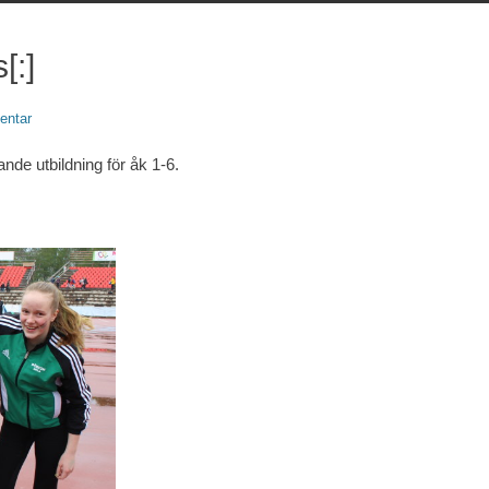
[:]
entar
de utbildning för åk 1-6.