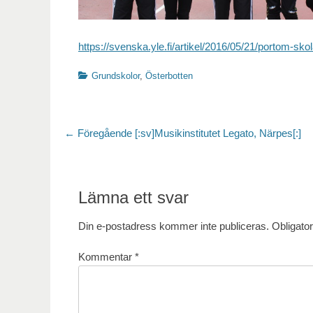
https://svenska.yle.fi/artikel/2016/05/21/portom-sko
Kategorier
Grundskolor
,
Österbotten
Inläggsnavigering
Föregående
← Föregående
[:sv]Musikinstitutet Legato, Närpes[:]
inlägg:
Lämna ett svar
Din e-postadress kommer inte publiceras.
Obligator
Kommentar
*