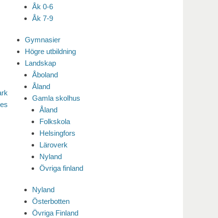
Åk 0-6
Åk 7-9
Gymnasier
Högre utbildning
Landskap
Åboland
Åland
ark
Gamla skolhus
pes
Åland
Folkskola
Helsingfors
Läroverk
Nyland
Övriga finland
Nyland
Österbotten
Övriga Finland