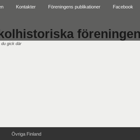
en
Kontakter
Föreningens publikationer
Facebook
olhistoriska föreningen 
 du gick där
Övriga Finland