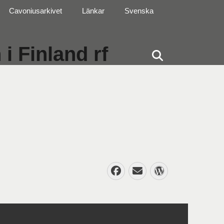
Cavoniusarkivet
Länkar
Svenska
i Finland rf
Sök
Facebook
E-
WordPres
post