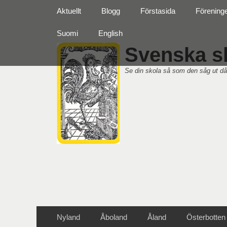
Primär meny
Hoppa
Aktuellt
Blogg
Förstasida
Förening
till
innehåll
Suomi
English
Svenska sk
Se din skola så som den såg ut då
Sekundär meny
Hoppa
Nyland
Åboland
Åland
Österbotten
till