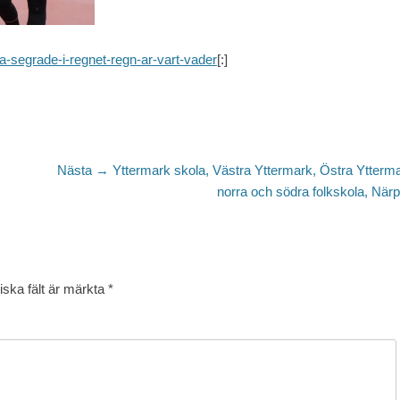
la-segrade-i-regnet-regn-ar-vart-vader
[:]
Nästa
Nästa →
Yttermark skola, Västra Yttermark, Östra Ytterm
inlägg:
norra och södra folkskola, När
iska fält är märkta
*