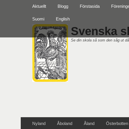
Primär meny
Hoppa
Aktuellt
Blogg
Förstasida
Förening
till
innehåll
Suomi
English
Svenska sk
Se din skola så som den såg ut då
Sekundär meny
Hoppa
Nyland
Åboland
Åland
Österbotten
till