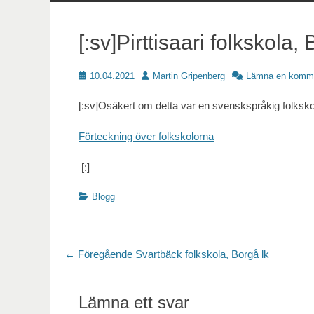
innehåll
[:sv]Pirttisaari folkskola, 
Publicerat
Författare
10.04.2021
Martin Gripenberg
Lämna en komm
[:sv]Osäkert om detta var en svenskspråkig folksko
Förteckning över folkskolorna
[:]
Kategorier
Blogg
Inläggsnavigering
Föregående
← Föregående
Svartbäck folkskola, Borgå lk
inlägg:
Lämna ett svar