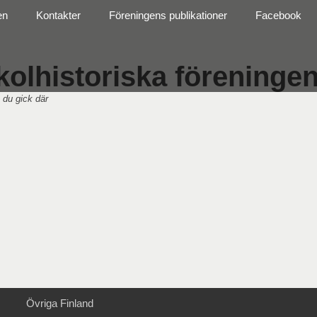
en
Kontakter
Föreningens publikationer
Facebook
olhistoriska föreningen 
 du gick där
Övriga Finland