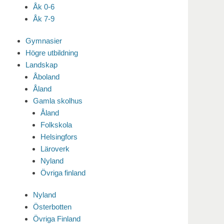
Åk 0-6
Åk 7-9
Gymnasier
Högre utbildning
Landskap
Åboland
Åland
Gamla skolhus
Åland
Folkskola
Helsingfors
Läroverk
Nyland
Övriga finland
Nyland
Österbotten
Övriga Finland