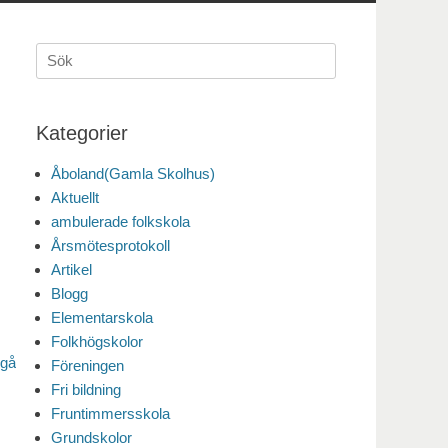
Sök
efter:
Kategorier
Åboland(Gamla Skolhus)
Aktuellt
ambulerade folkskola
Årsmötesprotokoll
Artikel
Blogg
Elementarskola
Folkhögskolor
rgå
Föreningen
Fri bildning
Fruntimmersskola
Grundskolor