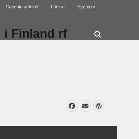
Cavoniusarkivet
Länkar
Svenska
i Finland rf
Sök
Facebook
E-
WordPres
post