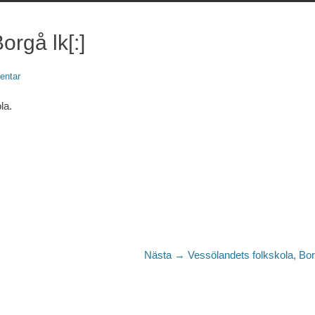
Borgå lk[:]
entar
la.
Nästa
Nästa →
Vessölandets folkskola, Bo
inlägg: