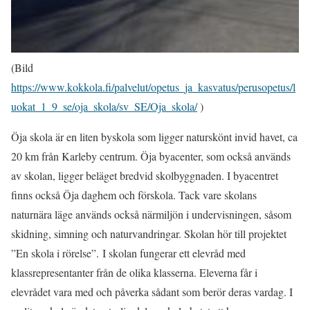
(Bild
https://www.kokkola.fi/palvelut/opetus_ja_kasvatus/perusopetus/l
uokat_1_9_se/oja_skola/sv_SE/Oja_skola/
)
Öja skola är en liten byskola som ligger naturskönt invid havet, ca
20 km från Karleby centrum. Öja byacenter, som också används
av skolan, ligger beläget bredvid skolbyggnaden. I byacentret
finns också Öja daghem och förskola. Tack vare skolans
naturnära läge används också närmiljön i undervisningen, såsom
skidning, simning och naturvandringar. Skolan hör till projektet
”En skola i rörelse”. I skolan fungerar ett elevråd med
klassrepresentanter från de olika klasserna. Eleverna får i
elevrådet vara med och påverka sådant som berör deras vardag. I