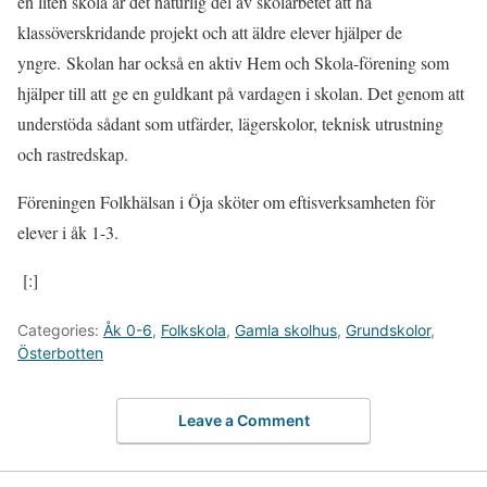
en liten skola är det naturlig del av skolarbetet att ha
klassöverskridande projekt och att äldre elever hjälper de
yngre. Skolan har också en aktiv Hem och Skola-förening som
hjälper till att ge en guldkant på vardagen i skolan. Det genom att
understöda sådant som utfärder, lägerskolor, teknisk utrustning
och rastredskap.
Föreningen Folkhälsan i Öja sköter om eftisverksamheten för
elever i åk 1-3.
[:]
Categories:
Åk 0-6
,
Folkskola
,
Gamla skolhus
,
Grundskolor
,
Österbotten
Leave a Comment