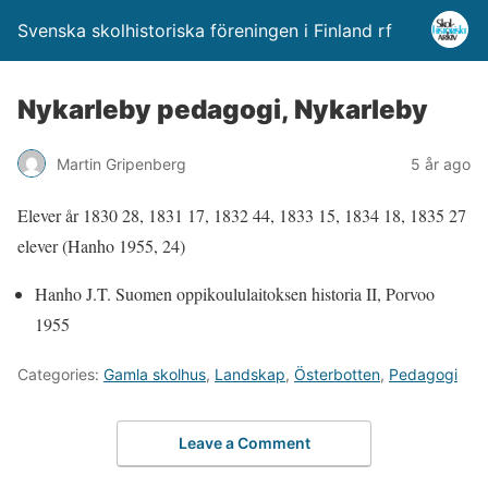
Svenska skolhistoriska föreningen i Finland rf
Nykarleby pedagogi, Nykarleby
Martin Gripenberg
5 år ago
Elever år 1830 28, 1831 17, 1832 44, 1833 15, 1834 18, 1835 27
elever (Hanho 1955, 24)
Hanho J.T. Suomen oppikoululaitoksen historia II, Porvoo
1955
Categories:
Gamla skolhus
,
Landskap
,
Österbotten
,
Pedagogi
Leave a Comment