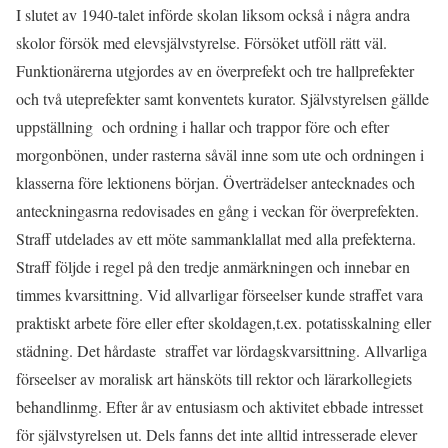
I slutet av 1940-talet införde skolan liksom också i några andra
skolor försök med elevsjälvstyrelse. Försöket utföll rätt väl.
Funktionärerna utgjordes av en överprefekt och tre hallprefekter
och två uteprefekter samt konventets kurator. Självstyrelsen gällde
uppställning och ordning i hallar och trappor före och efter
morgonbönen, under rasterna såväl inne som ute och ordningen i
klasserna före lektionens början. Överträdelser antecknades och
anteckningasrna redovisades en gång i veckan för överprefekten.
Straff utdelades av ett möte sammanklallat med alla prefekterna.
Straff följde i regel på den tredje anmärkningen och innebar en
timmes kvarsittning. Vid allvarligar förseelser kunde straffet vara
praktiskt arbete före eller efter skoldagen,t.ex. potatisskalning eller
städning. Det hårdaste straffet var lördagskvarsittning. Allvarliga
förseelser av moralisk art hänsköts till rektor och lärarkollegiets
behandlinmg. Efter år av entusiasm och aktivitet ebbade intresset
för självstyrelsen ut. Dels fanns det inte alltid intresserade elever