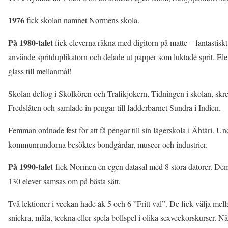
1976
fick skolan namnet Normens skola.
På 1980-talet
fick eleverna räkna med digitorn på matte – fantastisk
använde spritduplikatorn och delade ut papper som luktade sprit. Ele
glass till mellanmål!
Skolan deltog i Skolkören och Trafikjokern, Tidningen i skolan, skr
Fredslåten och samlade in pengar till fadderbarnet Sundra i Indien.
Femman ordnade fest för att få pengar till sin lägerskola i Ähtäri. Un
kommunrundorna besöktes bondgårdar, museer och industrier.
På 1990-talet
fick Normen en egen datasal med 8 stora datorer. Dem 
130 elever samsas om på bästa sätt.
Två lektioner i veckan hade åk 5 och 6 ”Fritt val”. De fick välja mella
snickra, måla, teckna eller spela bollspel i olika sexveckorskurser. Nä