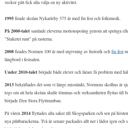
veckor gått fick alla välja en ny aktivitet.
1995
firade skolan Nykarleby 375 år med fin fest och folkmusik.
På 2000-talet
samlade eleverna motionspoäng genom att springa ell
”Staketet runt” på rasterna.
2008
firades Normen 100 år med utgivning av historik och
fin fest
m
långbord i festsalen.
Under 2010-talet
började både elever och lärare få problem med hä
2013
bekräftades det som vi länge misstänkt, Normens skolhus är sju
togs om att hela skolan skulle tömmas och verksamheten flyttas till b
började Den Stora Flyttrumban.
2014
På våren
flyttades alla saker till Skogsparken och sen på hösten
nya plåtbarackerna. Två år senare packades allt ner i lådor igen och s