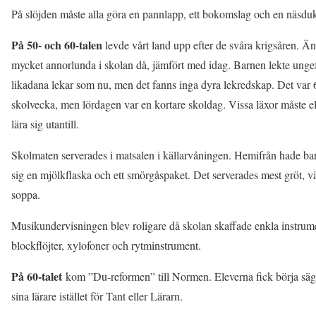
På slöjden måste alla göra en pannlapp, ett bokomslag och en näsdu
På 50- och 60-talen
levde vårt land upp efter de svåra krigsåren. Ä
mycket annorlunda i skolan då, jämfört med idag. Barnen lekte unge
likadana lekar som nu, men det fanns inga dyra lekredskap. Det var 
skolvecka, men lördagen var en kortare skoldag. Vissa läxor måste e
lära sig utantill.
Skolmaten serverades i matsalen i källarvåningen. Hemifrån hade b
sig en mjölkflaska och ett smörgåspaket. Det serverades mest gröt, v
soppa.
Musikundervisningen blev roligare då skolan skaffade enkla instrum
blockflöjter, xylofoner och rytminstrument.
På 60-talet
kom ”Du-reformen” till Normen. Eleverna fick börja sä
sina lärare istället för Tant eller Lärarn.