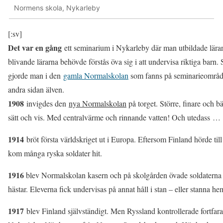
Normens skola, Nykarleby
[:sv]
Det var en gång
ett seminarium i Nykarleby där man utbildade lära
blivande lärarna behövde förstås öva sig i att undervisa riktiga barn. 
gjorde man i den
gamla Normalskolan
som fanns på seminarieområd
andra sidan älven.
1908
invigdes den
nya Normalskolan
på torget. Större, finare och bä
sätt och vis. Med centralvärme och rinnande vatten! Och utedass …
1914
bröt första världskriget ut i Europa. Eftersom Finland hörde til
kom många ryska soldater hit.
1916
blev Normalskolan kasern och på skolgården övade soldaterna 
hästar. Eleverna fick undervisas på annat håll i stan – eller stanna h
1917
blev Finland självständigt. Men Ryssland kontrollerade fortfar