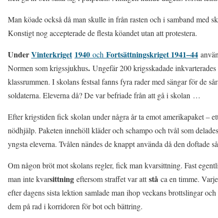
Man köade också då man skulle in från rasten och i samband med sk
Konstigt nog accepterade de flesta köandet utan att protestera.
Under
Vinterkriget
1940
Fortsättningskriget 1941–44
och
använ
.
Normen som krigssjukhus
Ungefär 200 krigsskadade inkvarterades 
klassrummen. I skolans festsal fanns fyra rader med sängar för de så
soldaterna. Eleverna då? De var befriade från att gå i skolan …
Efter krigstiden fick skolan under några år ta emot amerikapaket – ett
nödhjälp. Paketen innehöll kläder och schampo och tvål som delades 
yngsta eleverna. Tvålen nändes de knappt använda då den doftade så
Om någon bröt mot skolans regler, fick man kvarsittning. Fast egentl
sittning
stå
man inte kvar
eftersom straffet var att
ca en timme. Varje
efter dagens sista lektion samlade man ihop veckans brottslingar och 
dem på rad i korridoren för bot och bättring.