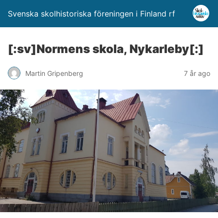
Svenska skolhistoriska föreningen i Finland rf
[:sv]Normens skola, Nykarleby[:]
Martin Gripenberg
7 år ago