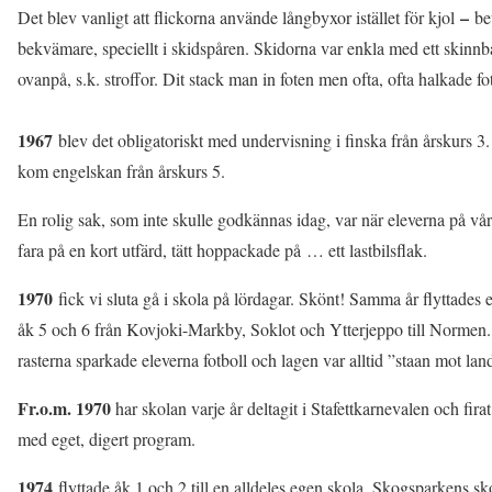
–
Det blev vanligt att flickorna använde långbyxor istället för kjol
bet
bekvämare, speciellt i skidspåren. Skidorna var enkla med ett skinn
ovanpå, s.k. stroffor. Dit stack man in foten men ofta, ofta halkade fo
1967
blev det obligatoriskt med undervisning i finska från årskurs 3
kom engelskan från årskurs 5.
En rolig sak, som inte skulle godkännas idag, var när eleverna på vår
fara på en kort utfärd, tätt hoppackade på … ett lastbilsflak.
1970
fick vi sluta gå i skola på lördagar. Skönt! Samma år flyttades e
åk 5 och 6 från Kovjoki-Markby, Soklot och Ytterjeppo till Normen.
rasterna sparkade eleverna fotboll och lagen var alltid ”staan mot land
Fr.o.m. 1970
har skolan varje år deltagit i Stafettkarnevalen och fira
med eget, digert program.
1974
flyttade åk 1 och 2 till en alldeles egen skola, Skogsparkens sk