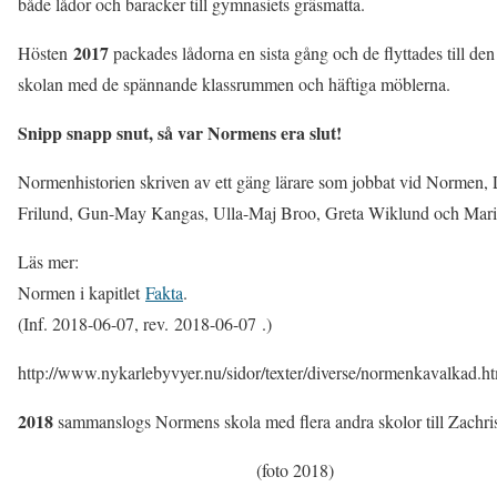
både lådor och baracker till gymnasiets gräsmatta.
2017
Hösten
packades lådorna en sista gång och de flyttades till den
skolan med de spännande klassrummen och häftiga möblerna.
Snipp snapp snut, så var Normens era slut!
Normenhistorien skriven av ett gäng lärare som jobbat vid Normen,
Frilund, Gun-May Kangas, Ulla-Maj Broo, Greta Wiklund och Mari
Läs mer:
Normen i kapitlet
Fakta
.
(Inf. 2018-06-07, rev. 2018-06-07 .)
http://www.nykarlebyvyer.nu/sidor/texter/diverse/normenkavalkad.h
2018
sammanslogs Normens skola med flera andra skolor till Zachri
(foto 2018)