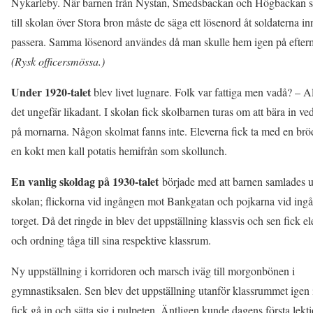
Nykarleby. När barnen från Nystan, Smedsbackan och Högbackan s
till skolan över Stora bron måste de säga ett lösenord åt soldaterna in
passera. Samma lösenord användes då man skulle hem igen på efte
(Rysk officersmössa.)
Under 1920-talet
blev livet lugnare. Folk var fattiga men vadå? – A
det ungefär likadant. I skolan fick skolbarnen turas om att bära in v
på mornarna. Någon skolmat fanns inte. Eleverna fick ta med en bröd
en kokt men kall potatis hemifrån som skollunch.
En vanlig skoldag på 1930-talet
började med att barnen samlades u
skolan; flickorna vid ingången mot Bankgatan och pojkarna vid ing
torget. Då det ringde in blev det uppställning klassvis och sen fick el
och ordning tåga till sina respektive klassrum.
Ny uppställning i korridoren och marsch iväg till morgonbönen i
gymnastiksalen. Sen blev det uppställning utanför klassrummet igen
fick gå in och sätta sig i pulpeten. Äntligen kunde dagens första lekt