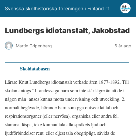
Svenska skolhistoriska föreningen i Finland rf
Lundbergs idiotanstalt, Jakobstad
Martin Gripenberg
6 år ago
Skoldatabasen
Lärare Knut Lundbergs idiotanstalt verkade åren 1877-1892. Till
skolan antogs ”1. andesvaga barn som inte står lägre än att de i
någon mån anses kunna motta undervisning och utveckling, 2.
normalt begåvade, hörande barn som pga outvecklat tal och
respirationsorganer (eller nervösa), organiska eller andra fel,
stamma, läspa, icke kunnauttala alla språkets ljud och
ljudförbindelser rent, eller eljest tala obegripligt, såvida de