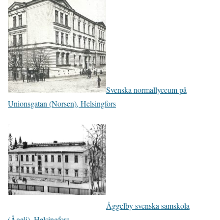
Svenska normallyceum på
Unionsgatan (Norsen), Helsingfors
Åggelby svenska samskola
(Ågeli), Helsingfors