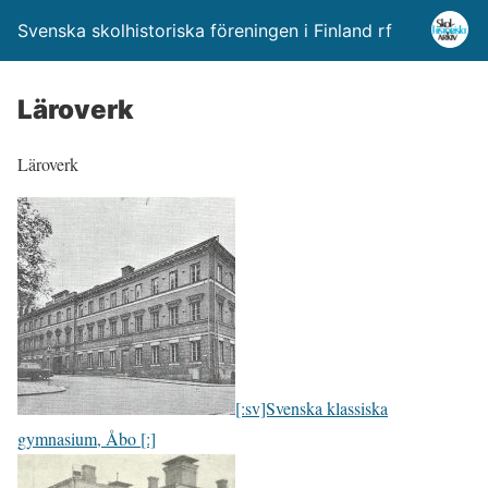
Svenska skolhistoriska föreningen i Finland rf
Läroverk
Läroverk
[:sv]Svenska klassiska
gymnasium, Åbo [:]