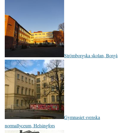
Strömborgska skolan, Borgå
Gymnasiet svenska
normallyceum, Helsingfors