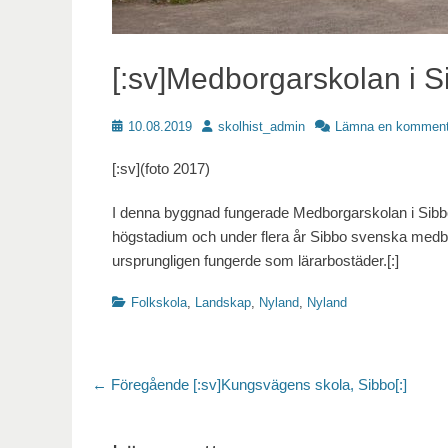
[:sv]Medborgarskolan i Si
Publicerat
Författare
10.08.2019
skolhist_admin
Lämna en komment
[:sv](foto 2017)
I denna byggnad fungerade Medborgarskolan i Sibbo
högstadium och under flera år Sibbo svenska medbo
ursprungligen fungerde som lärarbostäder.[:]
Kategorier
Folkskola
,
Landskap
,
Nyland
,
Nyland
Inläggsnavigering
Föregående
← Föregående
[:sv]Kungsvägens skola, Sibbo[:]
inlägg: