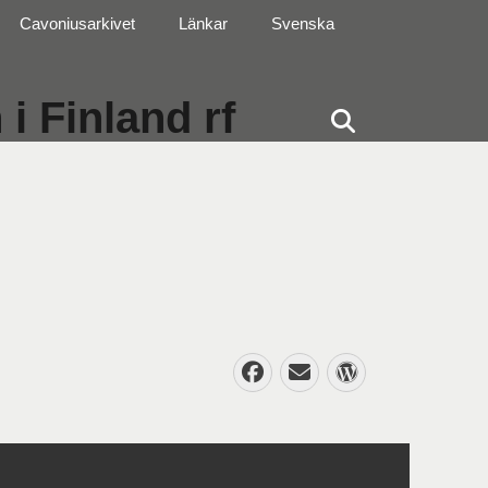
Cavoniusarkivet
Länkar
Svenska
i Finland rf
Sök
Facebook
E-
WordPres
post