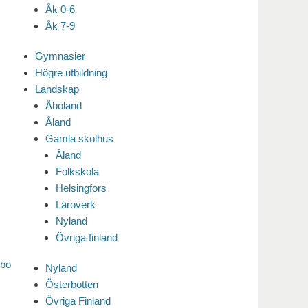
Åk 0-6
Åk 7-9
Gymnasier
Högre utbildning
Landskap
Åboland
Åland
Gamla skolhus
Åland
Folkskola
Helsingfors
Läroverk
Nyland
Övriga finland
sbo
Nyland
Österbotten
Övriga Finland