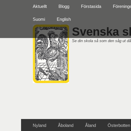
Primär meny
Hoppa
Aktuellt
Blogg
Förstasida
Förening
till
innehåll
Suomi
English
Svenska sk
Se din skola så som den såg ut då
Sekundär meny
Hoppa
Nyland
Åboland
Åland
Österbotten
till