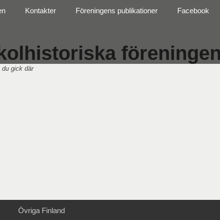
en
Kontakter
Föreningens publikationer
Facebook
olhistoriska föreningen 
 du gick där
Övriga Finland