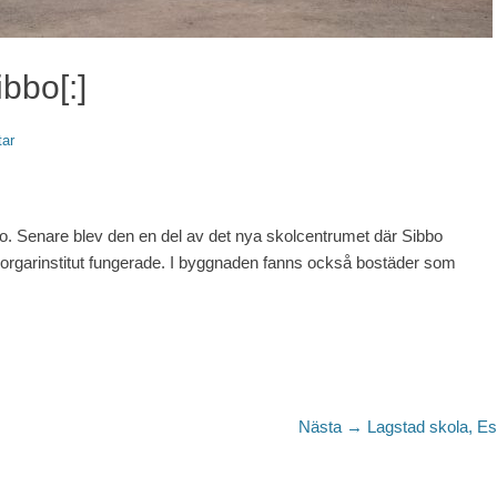
bbo[:]
ar
. Senare blev den en del av det nya skolcentrumet där Sibbo
rgarinstitut fungerade. I byggnaden fanns också bostäder som
Nästa
Nästa →
Lagstad skola, E
inlägg: