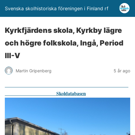
Svenska skolhistoriska föreningen i Finland rf
Kyrkfjärdens skola, Kyrkby lägre
och högre folkskola, Ingå, Period
III-V
Martin Gripenberg
5 år ago
Skoldatabasen