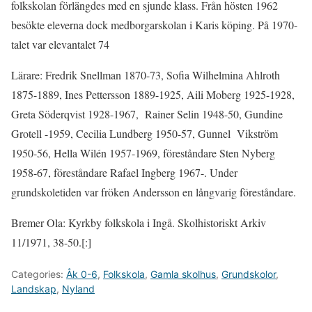
folkskolan förlängdes med en sjunde klass. Från hösten 1962
besökte eleverna dock medborgarskolan i Karis köping. På 1970-
talet var elevantalet 74
Lärare: Fredrik Snellman 1870-73,
Sofia Wilhelmina Ahlroth
1875-1889, Ines Pettersson 1889-1925, Aili Moberg 1925-1928,
Greta Söderqvist 1928-1967, Rainer Selin 1948-50, Gundine
Grotell -1959, Cecilia Lundberg 1950-57, Gunnel Vikström
1950-56, Hella Wilén 1957-1969, föreståndare Sten Nyberg
1958-67, föreståndare Rafael Ingberg 1967-. Under
grundskoletiden var fröken Andersson en långvarig föreståndare.
Bremer Ola: Kyrkby folkskola i Ingå. Skolhistoriskt Arkiv
11/1971, 38-50.[:]
Categories:
Åk 0-6
,
Folkskola
,
Gamla skolhus
,
Grundskolor
,
Landskap
,
Nyland