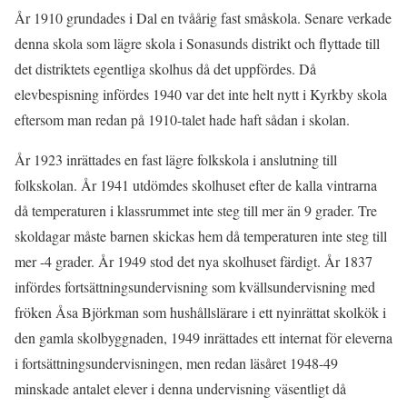
År 1910 grundades i Dal en tvåårig fast småskola. Senare verkade
denna skola som lägre skola i Sonasunds distrikt och flyttade till
det distriktets egentliga skolhus då det uppfördes. Då
elevbespisning infördes 1940 var det inte helt nytt i Kyrkby skola
eftersom man redan på 1910-talet hade haft sådan i skolan.
År 1923 inrättades en fast lägre folkskola i anslutning till
folkskolan. År 1941 utdömdes skolhuset efter de kalla vintrarna
då temperaturen i klassrummet inte steg till mer än 9 grader. Tre
skoldagar måste barnen skickas hem då temperaturen inte steg till
mer -4 grader. År 1949 stod det nya skolhuset färdigt. År 1837
infördes fortsättningsundervisning som kvällsundervisning med
fröken Åsa Björkman som hushållslärare i ett nyinrättat skolkök i
den gamla skolbyggnaden, 1949 inrättades ett internat för eleverna
i fortsättningsundervisningen, men redan läsåret 1948-49
minskade antalet elever i denna undervisning väsentligt då