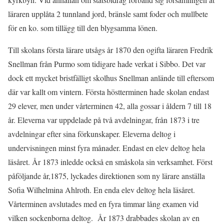
läraren upplåta 2 tunnland jord, bränsle samt foder och mullbete
för en ko. som tillägg till den blygsamma lönen.
Till skolans första lärare utsågs år 1870 den ogifta läraren Fredrik
Snellman från Purmo som tidigare hade verkat i Sibbo. Det var
dock ett mycket bristfälligt skolhus Snellman anlände till eftersom
där var kallt om vintern. Första höstterminen hade skolan endast
29 elever, men under vårterminen 42, alla gossar i åldern 7 till 18
år. Eleverna var uppdelade på två avdelningar, från 1873 i tre
avdelningar efter sina förkunskaper. Eleverna deltog i
undervisningen minst fyra månader. Endast en elev deltog hela
läsåret
. År 1873 inledde också en småskola sin verksamhet. Först
påföljande år,1875, lyckades direktionen som ny lärare anställa
Sofia Wilhelmina Ahlroth. En
enda elev deltog hela läsåret.
Vårterminen avslutades med en fyra timmar lång examen vid
vilken sockenborna deltog. År 1873 drabbades skolan av en