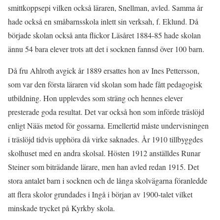
smittkoppsepi vilken också läraren, Snellman, avled. Samma år
hade också en småbarnsskola inlett sin verksah, f. Eklund. Då
började skolan också anta flickor Läsåret 1884-85 hade skolan
ännu 54 bara elever trots att det i socknen fannsd över 100 barn.
Då fru Ahlroth avgick år 1889 ersattes hon av Ines Pettersson,
som var den första läraren vid skolan som hade fått pedagogisk
utbildning. Hon upplevdes som sträng och hennes elever
presterade goda resultat. Det var också hon som införde träslöjd
enligt Nääs metod för gossarna. Emellertid måste undervisningen
i träslöjd tidvis upphöra då virke saknades. År 1910 tillbyggdes
skolhuset med en andra skolsal. Hösten 1912 anställdes Runar
Steiner som biträdande lärare, men han avled redan 1915. Det
stora antalet barn i socknen och de långa skolvägarna föranledde
att flera skolor grundades i Ingå i början av 1900-talet vilket
minskade trycket på Kyrkby skola.