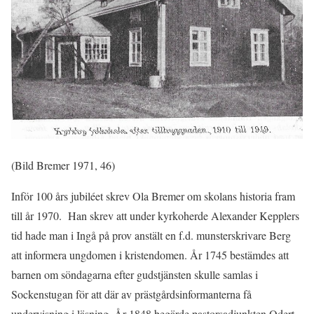
(Bild Bremer 1971, 46)
Inför 100 års jubiléet skrev Ola Bremer om skolans historia fram
till år 1970. Han skrev att under kyrkoherde Alexander Kepplers
tid hade man i Ingå på prov anstält en f.d. munsterskrivare Berg
att informera ungdomen i kristendomen. År 1745 bestämdes att
barnen om söndagarna efter gudstjänsten skulle samlas i
Sockenstugan för att där av prästgårdsinformanterna få
undervisning i läsning. År 1848 begärde pastorsadjunkten Odert