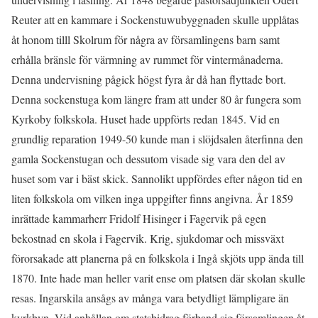
Reuter att en kammare i Sockenstuwubyggnaden skulle upplåtas
åt honom tilll Skolrum för några av församlingens barn samt
erhålla bränsle för värmning av rummet för vintermånaderna.
Denna undervisning pågick högst fyra år då han flyttade bort.
Denna sockenstuga kom längre fram att under 80 år fungera som
Kyrkoby folkskola. Huset hade uppförts redan 1845. Vid en
grundlig reparation 1949-50 kunde man i slöjdsalen återfinna den
gamla Sockenstugan och dessutom visade sig vara den del av
huset som var i bäst skick. Sannolikt uppfördes efter någon tid en
liten folkskola om vilken inga uppgifter finns angivna. År 1859
inrättade kammarherr Fridolf Hisinger i Fagervik på egen
bekostnad en skola i Fagervik. Krig, sjukdomar och missväxt
förorsakade att planerna på en folkskola i Ingå skjöts upp ända till
1870. Inte hade man heller varit ense om platsen där skolan skulle
resas. Ingarskila ansågs av många vara betydligt lämpligare än
kyrkbyn. Vid anhållan om statsbidrag förband sig församlingen åt