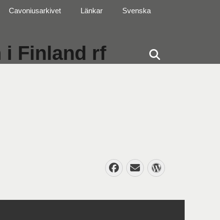
Cavoniusarkivet
Länkar
Svenska
i Finland rf
Sök
Facebook
E-
WordPres
post