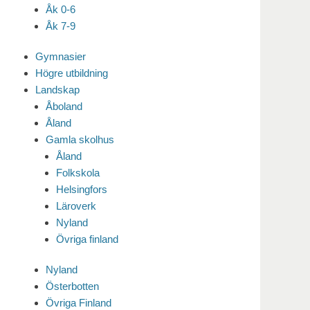
Åk 0-6
Åk 7-9
Gymnasier
Högre utbildning
Landskap
Åboland
Åland
Gamla skolhus
Åland
Folkskola
Helsingfors
Läroverk
Nyland
Övriga finland
Nyland
Österbotten
Övriga Finland