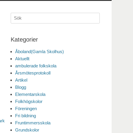
Sök
efter:
Kategorier
Åboland(Gamla Skolhus)
Aktuellt
ambulerade folkskola
Årsmötesprotokoll
Artikel
Blogg
Elementarskola
Folkhögskolor
Föreningen
Fri bildning
ark
Fruntimmersskola
Grundskolor