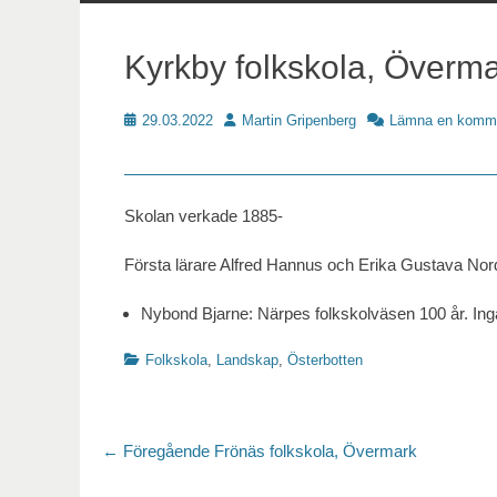
innehåll
Kyrkby folkskola, Överm
Publicerat
Författare
29.03.2022
Martin Gripenberg
Lämna en komm
Skoldata
Skolan verkade 1885-
Första lärare Alfred Hannus och Erika Gustava Nor
Nybond Bjarne: Närpes folkskolväsen 100 år. Ingå
Kategorier
Folkskola
,
Landskap
,
Österbotten
Inläggsnavigering
Föregående
← Föregående
Frönäs folkskola, Övermark
inlägg: