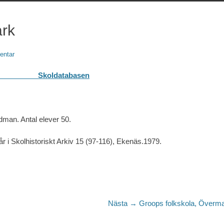
ark
entar
basen
dman. Antal elever 50.
r i Skolhistoriskt Arkiv 15 (97-116), Ekenäs.1979.
Nästa
Nästa →
Groops folkskola, Överm
inlägg: