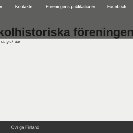
en
Kontakter
Föreningens publikationer
Facebook
olhistoriska föreningen 
 du gick där
Övriga Finland