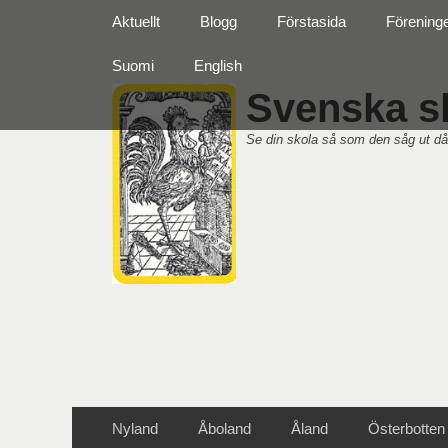
Primär meny
Hoppa
Aktuellt
Blogg
Förstasida
Förening
till
innehåll
Suomi
English
Svenska sk
Se din skola så som den såg ut då
Sekundär meny
Hoppa
Nyland
Åboland
Åland
Österbotten
till