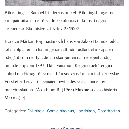
Bilden ingår i Samuel Lindgrens artikel Bildningshunger och
knutpatriotism – de första folkskolornas tillkomst i några
kommuner. Skolhistoriskt Arkiv 28/2002.
Bonden Mårten Borgmästar och hans son Jakob Hannus rodde
folkskolplanerna i hamn genom att från fastlandet inköpa en
ödegård som de flyttade ut i skärgården där de egenhändigt
timrade upp den 1897. Då invånarna i Kvigmo och Teugmo
anhöll om bidrag för skolan från sockenstämman fick de avslag.
Först efter besvär till senaten beviljades skolan andel av
bränvinsskatten (Åkerblom B. (1968) Maxmo sockes historia.
Maxmo).[:]
Categories:
Folkskola
,
Gamla skolhus
,
Landskap
,
Österbotten
Leave a Comment