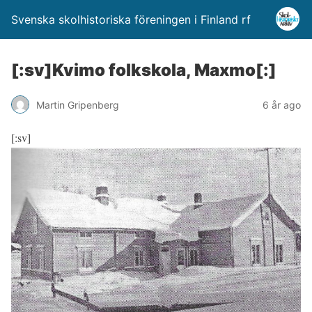
Svenska skolhistoriska föreningen i Finland rf
[:sv]Kvimo folkskola, Maxmo[:]
Martin Gripenberg
6 år ago
[:sv]