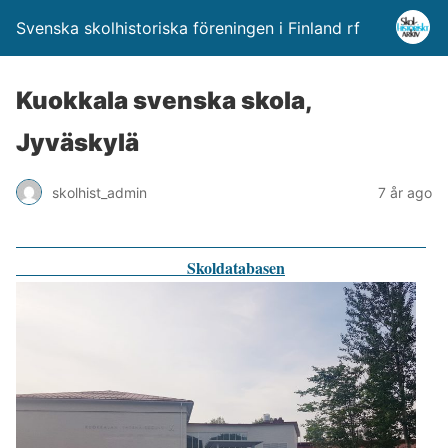
Svenska skolhistoriska föreningen i Finland rf
Kuokkala svenska skola,
Jyväskylä
skolhist_admin
7 år ago
Skoldatabasen