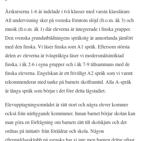
Årskurserna 1-6 är indelade i två klasser med varsin klasslärare.
All undervisning sker på svenska förutom slöjd (fr.o.m. åk 3) och
musik (fr.o.m. åk 1) där eleverna är integrerade i finska grupper.
Den svenska grundutbildningens språkstig är annorlunda jämfört
med den finska. Vi läser finska som A1 språk. Eftersom största
delen av eleverna är tvåspråkiga läser vi modersmålsinriktad
finska, i åk 2-6 i egna grupper och i åk 7-9 tillsammans med de
finska eleverna. Engelskan är ett frivilligt A2 språk som vi varmt
rekommenderar med tanke på barnets skolframtid. Alla A-språk
är långa språk som börjar i det före detta lågstadiet.
Elevupptagningsområdet är rätt stort och några elever kommer
också från närliggande kommuner. Innan barnet börjar skolan kan
man göra en förfrågning om barnets rätt till skolskjuts och det
ordnas på initiativ från föräldrar och skola. Någon
eftermiddagsklubb på svenska har vi inte men barnen deltar oftast