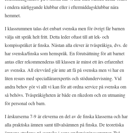
i endera närliggande klubbar eller i eftermiddagsklubbar nära
hemmet.
I klassrummen talas det enbart svenska men för övrigt får barnen
välja sitt språk helt fritt. Detta leder oftast till att lek- och
kompisspråket är finska. Nästan alla elever är tvåspråkiga, dvs. de
har svenska/finska som hemspråk. En förutsättning för att barnet
antas eller rekommenderas till klassen är minst ett års erfarenhet
av svenska. All elevvård går inte att få på svenska men vi har en
liten resurs med speciallärarexpertis och stödundervisning. Vid
andra behov gör vi allt vi kan för att ordna service på svenska om
så behövs. Tvåspråkigheten är både en rikedom och en utmaning
för personal och barn.
I årskurserna 7-9 är eleverna en del av de finska klasserna och har
alla praktiska ämnen samt tillvalsämnen på finska. De teoretiska
ämnena studeras på svenska i egna undervisningsgrupper. Två