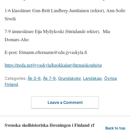
1-6 klasslärare Gun-Britt Lindberg-Juutilainen (rektor), Ann-Sofie
Sivelä
7-9 ämneslärare Eija Myllykoski (biträdande rektor), Mia
Domars-Aho
E-post: förnamn.efternamn@edu.jyvaskyla.fi
https://peda.net/jyvaskyla/kuokkalanyhtenaiskoulu/su
Categories:
Åk 0-6
,
Åk 7-9
,
Grundskolor
,
Landskap
,
Övriga
Finland
Leave a Comment
Svenska skolhistoriska föreningen i Finland rf
Back to top