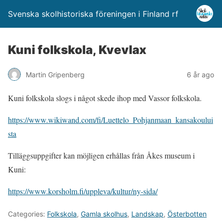
Svenska skolhistoriska föreningen i Finland rf
Kuni folkskola, Kvevlax
Martin Gripenberg
6 år ago
Kuni folkskola slogs i något skede ihop med Vassor folkskola.
https://www.wikiwand.com/fi/Luettelo_Pohjanmaan_kansakoului
sta
Tilläggsuppgifter kan möjligen erhållas från Åkes museum i
Kuni:
https://www.korsholm.fi/uppleva/kultur/ny-sida/
Categories:
Folkskola
,
Gamla skolhus
,
Landskap
,
Österbotten