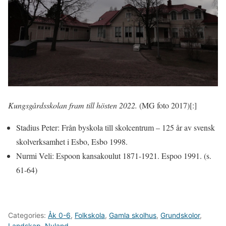
Kungsgårdsskolan fram till hösten 2022.
(MG foto 2017)[:]
Stadius Peter: Från byskola till skolcentrum – 125 år av svensk
skolverksamhet i Esbo, Esbo 1998.
Nurmi Veli: Espoon kansakoulut 1871-1921. Espoo 1991. (s.
61-64)
Categories:
Åk 0-6
,
Folkskola
,
Gamla skolhus
,
Grundskolor
,
Landskap
,
Nyland