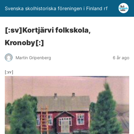
Svenska skolhistoriska föreningen i Finland rf
[:sv]Kortjärvi folkskola,
Kronoby[:]
Martin Gripenberg
6 år ago
[:sv]