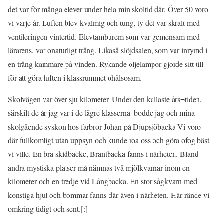
det var för många elever under hela min skoltid där. Över 50 voro
vi varje år. Luften blev kvalmig och tung, ty det var skralt med
ventileringen vintertid. Elevtamburem som var gemensam med
lärarens, var onaturligt trång. Likaså slöjdsalen, som var inrymd i
en trång kammare på vinden. Rykande oljelampor gjorde sitt till
för att göra luften i klassrummet ohälsosam.
Skolvägen var över sju kilometer. Under den kallaste års¬tiden,
särskilt de år jag var i de lägre klasserna, bodde jag och mina
skolgående syskon hos farbror Johan på Djupsjöbacka Vi voro
där fullkomligt utan uppsyn och kunde roa oss och göra ofog bäst
vi ville. En bra skidbacke, Brantbacka fanns i närheten. Bland
andra mystiska platser må nämnas två mjölkvarnar inom en
kilometer och en tredje vid Långbacka. En stor sågkvarn med
konstiga hjul och bommar fanns där även i närheten. Här rände vi
omkring tidigt och sent.[:]