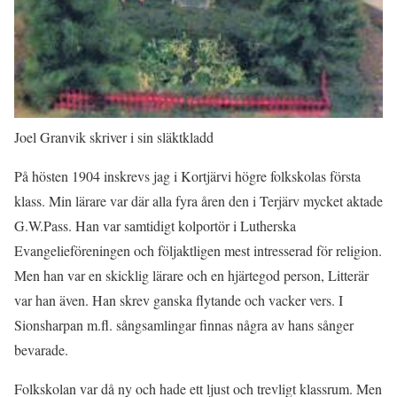
Joel Granvik skriver i sin släktkladd
På hösten 1904 inskrevs jag i Kortjärvi högre folkskolas första
klass. Min lärare var där alla fyra åren den i Terjärv mycket aktade
G.W.Pass. Han var samtidigt kolportör i Lutherska
Evangelieföreningen och följaktligen mest intresserad för religion.
Men han var en skicklig lärare och en hjärtegod person, Litterär
var han även. Han skrev ganska flytande och vacker vers. I
Sionsharpan m.fl. sångsamlingar finnas några av hans sånger
bevarade.
Folkskolan var då ny och hade ett ljust och trevligt klassrum. Men