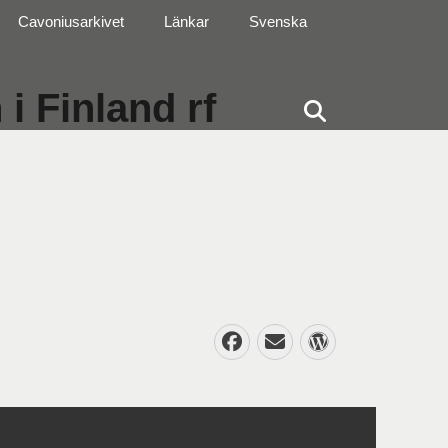
Cavoniusarkivet
Länkar
Svenska
i Finland rf
Sök
Facebook
E-
WordPres
post