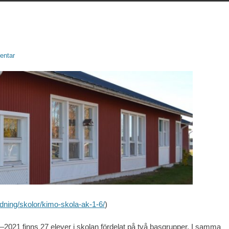
entar
ldning/skolor/kimo-skola-ak-1-6/
)
0–2021 finns 27 elever i skolan fördelat på två basgrupper. I samma