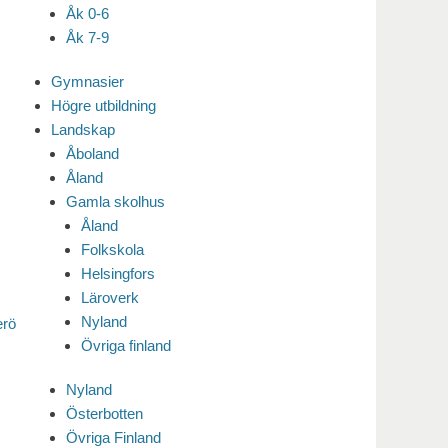
Åk 0-6
Åk 7-9
Gymnasier
Högre utbildning
Landskap
Åboland
Åland
Gamla skolhus
Åland
Folkskola
Helsingfors
Läroverk
Nyland
erö
Övriga finland
Nyland
Österbotten
Övriga Finland