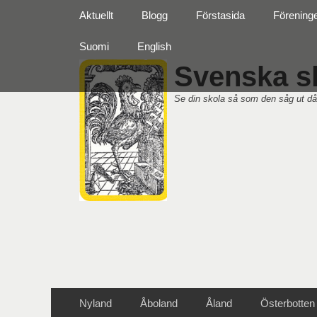
Primär meny
Hoppa
Aktuellt
Blogg
Förstasida
Förening
till
innehåll
Suomi
English
Svenska sk
Se din skola så som den såg ut då
Sekundär meny
Hoppa
Nyland
Åboland
Åland
Österbotten
till