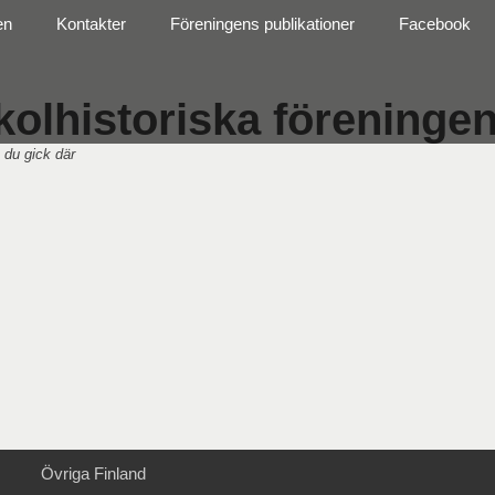
en
Kontakter
Föreningens publikationer
Facebook
olhistoriska föreningen 
 du gick där
Övriga Finland