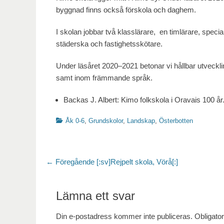
byggnad finns också förskola och daghem.
I skolan jobbar två klasslärare, en timlärare, specia
städerska och fastighetsskötare.
Under läsåret 2020–2021 betonar vi hållbar utveckl
samt inom främmande språk.
Backas J. Albert: Kimo folkskola i Oravais 100 år
Kategorier
Åk 0-6
,
Grundskolor
,
Landskap
,
Österbotten
Inläggsnavigering
Föregående
← Föregående
[:sv]Rejpelt skola, Vörå[:]
inlägg:
Lämna ett svar
Din e-postadress kommer inte publiceras.
Obligator