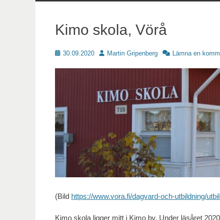
innehåll
Kimo skola, Vörå
Publicerat
Författare
30.09.2020
Martin Gripenberg
Lämna en komm
(Bild
https://www.vora.fi/dagvard-och-utbildning/utbi
Kimo skola ligger mitt i Kimo by. Under läsåret 202