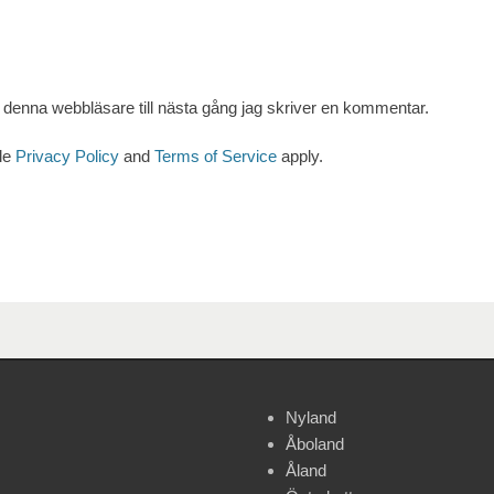
denna webbläsare till nästa gång jag skriver en kommentar.
le
Privacy Policy
and
Terms of Service
apply.
Nyland
Åboland
Åland