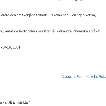
llärare och ett skolgångsbiträde. I skolan har vi en egen köksa,
ing, muntliga färdigheter i modersmål, det andra inhemska språket
. (SA16, 1981)
Nästa
Nästa →
Eckerö skola, Eck
inlägg:
iska fält är märkta
*