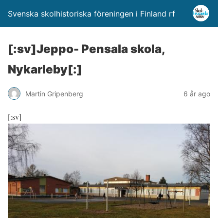
Svenska skolhistoriska föreningen i Finland rf
[:sv]Jeppo- Pensala skola,
Nykarleby[:]
Martin Gripenberg
6 år ago
[:sv]