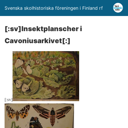
Svenska skolhistoriska föreningen i Finland rf
[:sv]Insektplanscher i
Cavoniusarkivet[:]
[:sv]