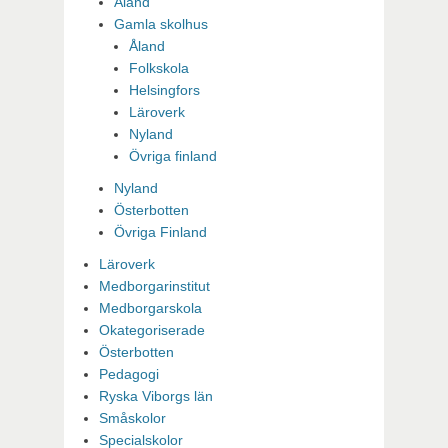
Åland
Gamla skolhus
Åland
Folkskola
Helsingfors
Läroverk
Nyland
Övriga finland
Nyland
Österbotten
Övriga Finland
Läroverk
Medborgarinstitut
Medborgarskola
Okategoriserade
Österbotten
Pedagogi
Ryska Viborgs län
Småskolor
Specialskolor