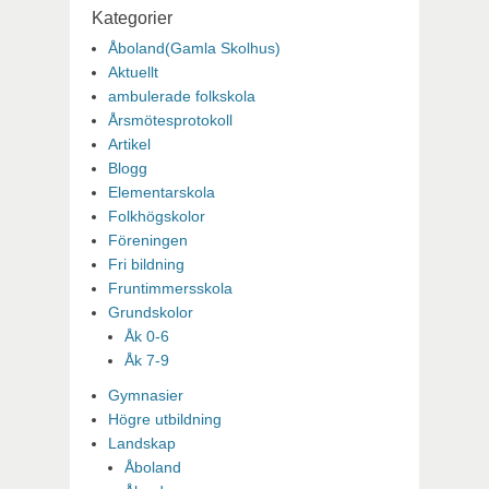
Kategorier
Åboland(Gamla Skolhus)
Aktuellt
ambulerade folkskola
Årsmötesprotokoll
Artikel
Blogg
Elementarskola
Folkhögskolor
Föreningen
Fri bildning
Fruntimmersskola
Grundskolor
Åk 0-6
Åk 7-9
Gymnasier
Högre utbildning
Landskap
Åboland