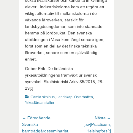
också kvällskurser och kunde ta in kvinnliga
elever. Industriskolorna kom att utgöra ett
viktigt alternativ till mellanskolorna i de
växande läroverken, särskilt för
landsbygdsungdomar, som inte stannade
hemma på jordbruket. Den svenska
utbildningen i Vasa kom långt senare igen,
först som en del av det finska tekniska
läroverket, senare som en självständig
enhet.
Geber Erik: De finländska
yrkesutbildningens framväxt ur svensk
synvnkel. Skolhistoriskt Arkiv 35/2015, 28-
29[:]
Kategorier
Gamla skolhus
,
Landskap
,
Österbotten
,
Yrkesläroanstalter
Inläggsnavigering
Föregående
Nästa
← Föregående
Nästa →
inlägg:
inlägg:
Svenska
[:sv]Practicum,
barnträdgårdsseminariet,
Helsingfors[:]