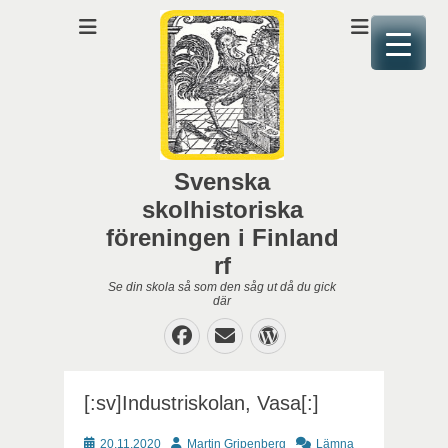
Svenska
skolhistoriska
föreningen i Finland
rf
Se din skola så som den såg ut då du gick
där
Facebook
E-
WordPress
post
[:sv]Industriskolan, Vasa[:]
Publicerat
Författare
20.11.2020
Martin Gripenberg
Lämna