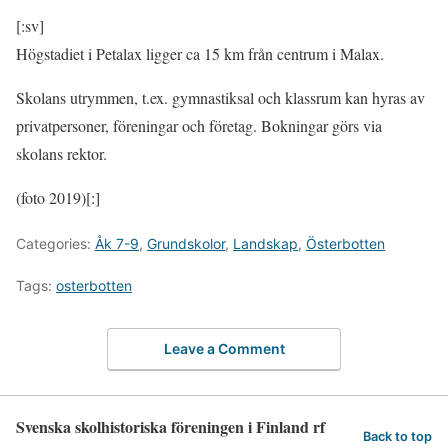
[:sv]
Högstadiet i Petalax ligger ca 15 km från centrum i Malax.
Skolans utrymmen, t.ex. gymnastiksal och klassrum kan hyras av
privatpersoner, föreningar och företag. Bokningar görs via
skolans rektor.
(foto 2019)[:]
Categories:
Åk 7-9
,
Grundskolor
,
Landskap
,
Österbotten
Tags:
osterbotten
Leave a Comment
Svenska skolhistoriska föreningen i Finland rf
Back to top