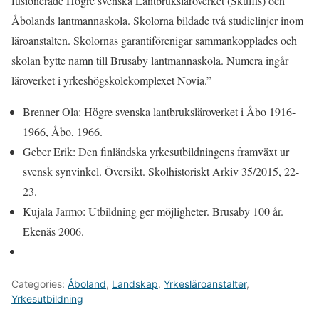
fusionerade Högre svenska Lantbruksläroverket (Skuffis) och
Åbolands lantmannaskola. Skolorna bildade två studielinjer inom
läroanstalten. Skolornas garantiförenigar sammankopplades och
skolan bytte namn till Brusaby lantmannaskola. Numera ingår
läroverket i yrkeshögskolekomplexet Novia.”
Brenner Ola: Högre svenska lantbruksläroverket i Åbo 1916-
1966, Åbo, 1966.
Geber Erik: Den finländska yrkesutbildningens framväxt ur
svensk synvinkel. Översikt. Skolhistoriskt Arkiv 35/2015, 22-
23.
Kujala Jarmo: Utbildning ger möjligheter. Brusaby 100 år.
Ekenäs 2006.
Categories:
Åboland
,
Landskap
,
Yrkesläroanstalter
,
Yrkesutbildning