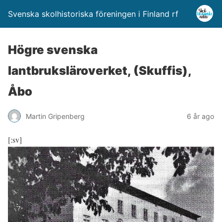
Svenska skolhistoriska föreningen i Finland rf
Högre svenska
lantbruksläroverket, (Skuffis),
Åbo
Martin Gripenberg
6 år ago
[:sv]