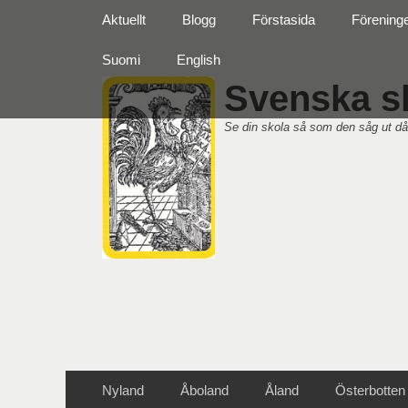
Primär meny
Hoppa
Aktuellt
Blogg
Förstasida
Förening
till
innehåll
Suomi
English
Svenska sk
Se din skola så som den såg ut då
Sekundär meny
Hoppa
Nyland
Åboland
Åland
Österbotten
till