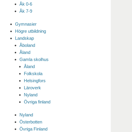
Åk 0-6
Åk 7-9
Gymnasier
Högre utbildning
Landskap
Åboland
Åland
Gamla skolhus
Åland
Folkskola
Helsingfors
Läroverk
Nyland
Övriga finland
Nyland
Österbotten
Övriga Finland