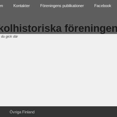
en
Kontakter
Föreningens publikationer
Facebook
olhistoriska föreningen 
 du gick där
Övriga Finland