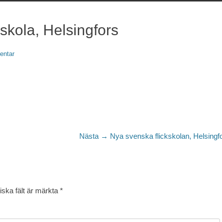
skola, Helsingfors
entar
Nästa
Nästa →
Nya svenska flickskolan, Helsingf
inlägg:
iska fält är märkta
*