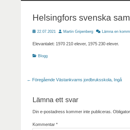
innehåll
Helsingfors svenska sam
Publicerat
Författare
22.07.2021
Martin Gripenberg
Lämna en komm
Elevantalet: 1970 210 elever, 1975 230 elever.
Kategorier
Blogg
Inläggsnavigering
Föregående
← Föregående
Västankvarns jordbruksskola, Ingå
inlägg:
Lämna ett svar
Din e-postadress kommer inte publiceras.
Obligator
Kommentar
*