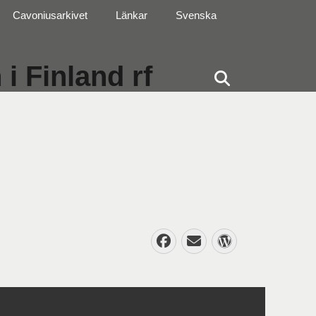
Cavoniusarkivet
Länkar
Svenska
i Finland rf
Sök
Facebook
E-
WordPres
post