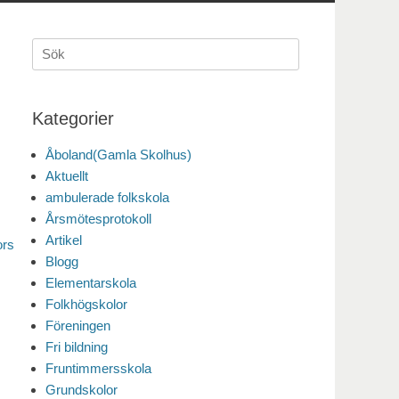
Sök
efter:
Kategorier
Åboland(Gamla Skolhus)
Aktuellt
ambulerade folkskola
Årsmötesprotokoll
Artikel
ors
Blogg
Elementarskola
Folkhögskolor
Föreningen
Fri bildning
Fruntimmersskola
Grundskolor