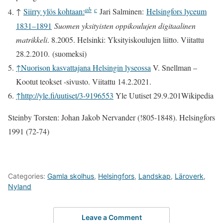
a
b
c
↑
Siirry ylös kohtaan:
Jari Salminen:
Helsingfors lyceum
1831–1891
Suomen yksityisten oppikoulujen digitaalinen
matrikkeli
. 8.2005. Helsinki: Yksityiskoulujen liitto. Viitattu
28.2.2010. (suomeksi)
↑
Nuorison kasvattajana Helsingin lyseossa
V. Snellman –
Kootut teokset -sivusto. Viitattu 14.2.2021.
↑
http://yle.fi/uutiset/3-9196553
Yle Uutiset 29.9.201Wikipedia
Steinby Torsten: Johan Jakob Nervander (!805-1848). Helsingfors
1991 (72-74)
Categories:
Gamla skolhus
,
Helsingfors
,
Landskap
,
Läroverk
,
Nyland
Leave a Comment