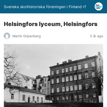
Svenska skolhistoriska föreningen i Finland rf
Helsingfors lyceum, Helsingfors
Martin Gripenberg
5 år ago