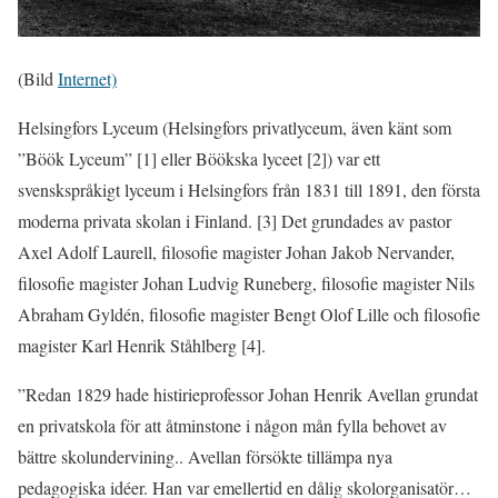
(Bild
Internet)
Helsingfors Lyceum (Helsingfors privatlyceum, även känt som
”Böök Lyceum” [1] eller Böökska lyceet [2]) var ett
svenskspråkigt lyceum i Helsingfors från 1831 till 1891, den första
moderna privata skolan i Finland. [3] Det grundades av pastor
Axel Adolf Laurell, filosofie magister Johan Jakob Nervander,
filosofie magister Johan Ludvig Runeberg, filosofie magister Nils
Abraham Gyldén, filosofie magister Bengt Olof Lille och filosofie
magister Karl Henrik Ståhlberg [4].
”Redan 1829 hade histirieprofessor Johan Henrik Avellan grundat
en privatskola för att åtminstone i någon mån fylla behovet av
bättre skolundervining.. Avellan försökte tillämpa nya
pedagogiska idéer. Han var emellertid en dålig skolorganisatör…