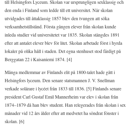
till Helsingfors Lyceum. Skolan var ursprungligen sexklassig och
den enda i Finland som ledde till ett universitet. När skolan
utvidgades till åttaklassig 1857 blev den tvungen att söka
verksamhetstillstånd. Första gången elever från skolan kunde
inleda studier vid universitetet var 1835. Skolan stängdes 1891
efter att antalet elever blev för litet. Skolan arbetade först i hyrda
lokaler på olika håll i staden. Det egna stenhuset stod färdigt på
Berggatan 22 i Kaisaniemi 1874. [4]
Många medlemmar av Finlands elit på 1800-talet hade gått i
Helsingfors lyceum. Den senare statsmannen J. V. Snellman
verkade solärare i lycéet från 1833 till 1836. [5] Finlands senare
president Carl Gustaf Emil Mannerheim var elev i skolan från
1874–1879 då han blev student. Han relegerades från skolan i sex
månader vid 12 års ålder efter att medvetet ha söndrat fönster i
skolan. [6]