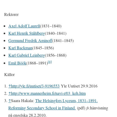
Rektorer
Axel Adolf Laurell
(1831–1840)
Karl Henrik Ståhlberg
(1840–1841)
Germund Fredrik Aminoff
(1841–1845)
Karl Backman
(1845–1856)
Karl Gabriel Leinberg
(1856–1868)
[4]
Emil Böök
(1868–1891)
Källor
↑
http://yle.fi/uutiset/3-9196553
Yle Uutiset 29.9.2016
↑
http://www.mannerheim.fi/navi-r/03_keh.htm
↑
Saara Hakala:
The Helsingfors Lyceum, 1831–1891.
Reforming Secondary School in Finland.
(pdf)
fr
.hänvisning
på engelska 28.2.2010.