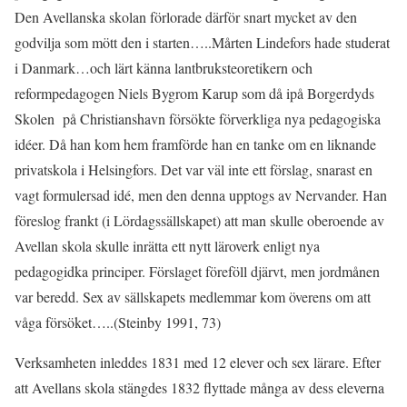
Den Avellanska skolan förlorade därför snart mycket av den
godvilja som mött den i starten…..Mårten Lindefors hade studerat
i Danmark…och lärt känna lantbruksteoretikern och
reformpedagogen Niels Bygrom Karup som då ipå Borgerdyds
Skolen på Christianshavn försökte förverkliga nya pedagogiska
idéer. Då han kom hem framförde han en tanke om en liknande
privatskola i Helsingfors. Det var väl inte ett förslag, snarast en
vagt formulersad idé, men den denna upptogs av Nervander. Han
föreslog frankt (i Lördagssällskapet) att man skulle oberoende av
Avellan skola skulle inrätta ett nytt läroverk enligt nya
pedagogidka principer. Förslaget föreföll djärvt, men jordmånen
var beredd. Sex av sällskapets medlemmar kom överens om att
våga försöket…..(Steinby 1991, 73)
Verksamheten inleddes 1831 med 12 elever och sex lärare. Efter
att Avellans skola stängdes 1832 flyttade många av dess eleverna