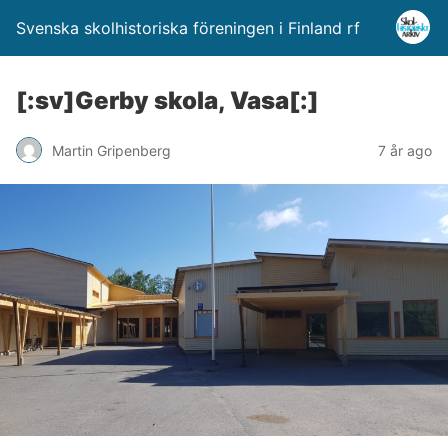
Svenska skolhistoriska föreningen i Finland rf
[:sv]Gerby skola, Vasa[:]
Martin Gripenberg
7 år ago