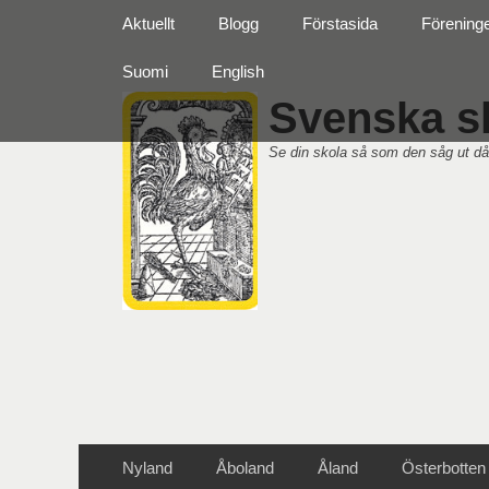
Primär meny
Hoppa
Aktuellt
Blogg
Förstasida
Förening
till
innehåll
Suomi
English
Svenska sk
Se din skola så som den såg ut då
Sekundär meny
Hoppa
Nyland
Åboland
Åland
Österbotten
till