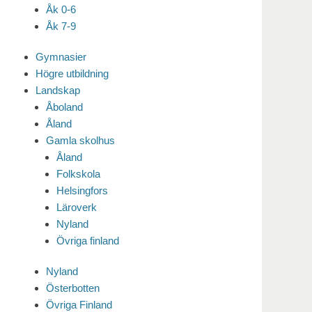
Åk 0-6
Åk 7-9
Gymnasier
Högre utbildning
Landskap
Åboland
Åland
Gamla skolhus
Åland
Folkskola
Helsingfors
Läroverk
Nyland
Övriga finland
Nyland
Österbotten
Övriga Finland