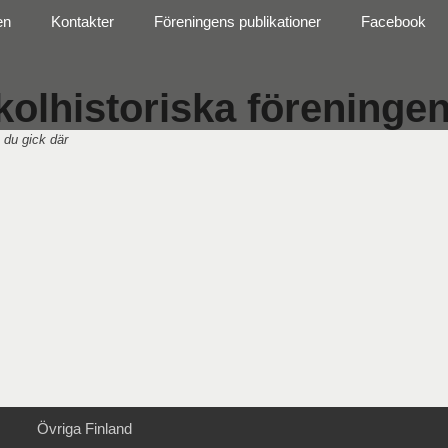
en
Kontakter
Föreningens publikationer
Facebook
olhistoriska föreningen 
 du gick där
Övriga Finland