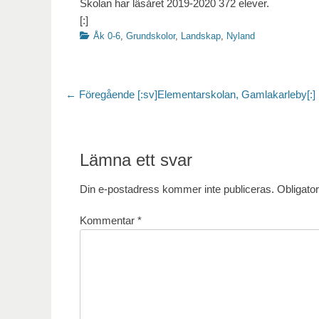
Skolan har läsåret 2019-2020 372 elever.
[:]
Kategorier
Åk 0-6
,
Grundskolor
,
Landskap
,
Nyland
Inläggsnavigering
Föregående
← Föregående
[:sv]Elementarskolan, Gamlakarleby[:]
inlägg:
Lämna ett svar
Din e-postadress kommer inte publiceras.
Obligator
Kommentar
*