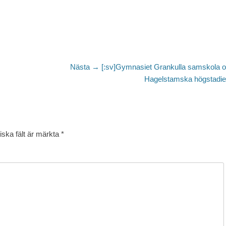
Nästa
Nästa →
[:sv]Gymnasiet Grankulla samskola 
inlägg:
Hagelstamska högstadiet
iska fält är märkta
*