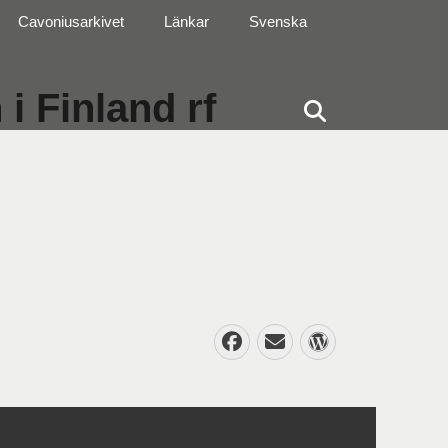
Cavoniusarkivet
Länkar
Svenska
i Finland rf
Sök
Facebook
E-
WordPres
post