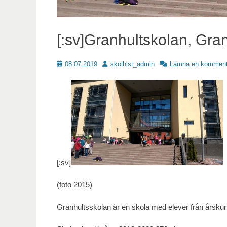
[:sv]Granhultskolan, Gran
Publicerat
Författare
08.07.2019
skolhist_admin
Lämna en komment
[:sv]
(foto 2015)
Granhultsskolan är en skola med elever från årskur