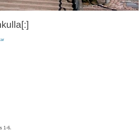
kulla[:]
ar
s 1-6.