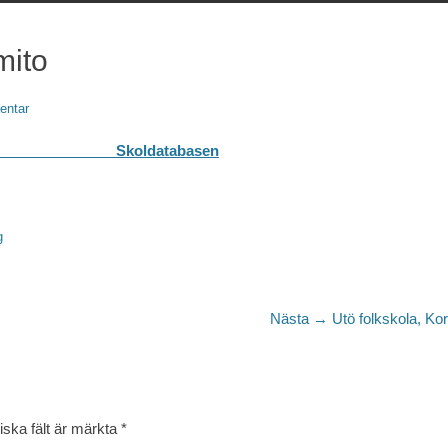
mito
entar
abasen
g
Nästa
Nästa →
Utö folkskola, Ko
inlägg:
iska fält är märkta
*