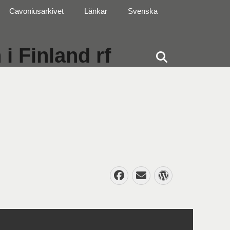
Cavoniusarkivet
Länkar
Svenska
i Finland rf
Sök
Facebook
E-
WordPres
post