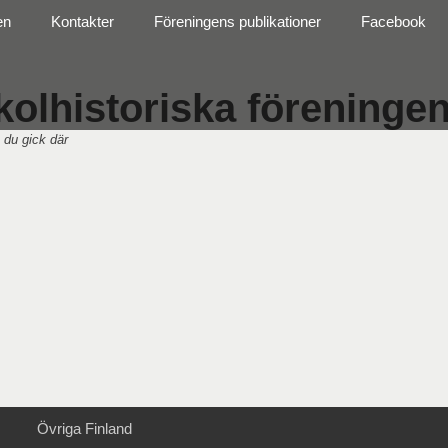
en
Kontakter
Föreningens publikationer
Facebook
olhistoriska föreningen 
 du gick där
Övriga Finland