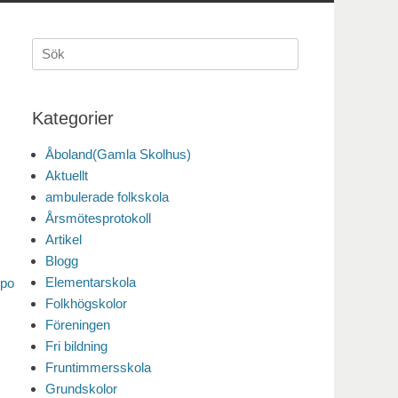
Sök
efter:
Kategorier
Åboland(Gamla Skolhus)
Aktuellt
ambulerade folkskola
Årsmötesprotokoll
Artikel
Blogg
Elementarskola
rpo
Folkhögskolor
Föreningen
Fri bildning
Fruntimmersskola
Grundskolor