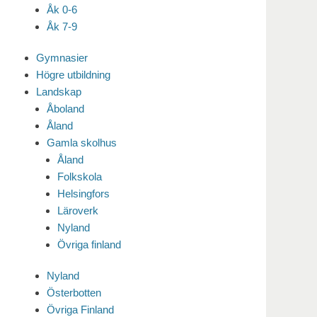
Åk 0-6
Åk 7-9
Gymnasier
Högre utbildning
Landskap
Åboland
Åland
Gamla skolhus
Åland
Folkskola
Helsingfors
Läroverk
Nyland
Övriga finland
Nyland
Österbotten
Övriga Finland