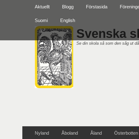
Primär meny
Hoppa
Aktuellt
Blogg
Förstasida
Förening
till
innehåll
Suomi
English
Svenska sk
Se din skola så som den såg ut då
Sekundär meny
Hoppa
Nyland
Åboland
Åland
Österbotten
till