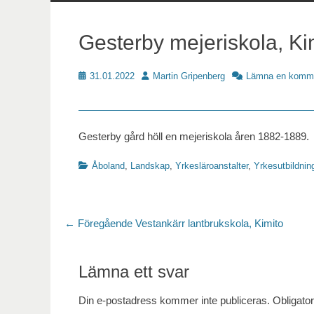
innehåll
Gesterby mejeriskola, Ki
Publicerat
Författare
31.01.2022
Martin Gripenberg
Lämna en komm
Skoldat
Gesterby gård höll en mejeriskola åren 1882-1889.
Kategorier
Åboland
,
Landskap
,
Yrkesläroanstalter
,
Yrkesutbildnin
Inläggsnavigering
Föregående
← Föregående
Vestankärr lantbrukskola, Kimito
inlägg:
Lämna ett svar
Din e-postadress kommer inte publiceras.
Obligator