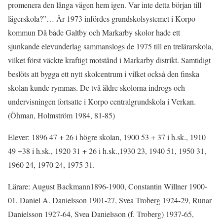
promenera den långa vägen hem igen. Var inte detta början till
lägerskola?”… År 1973 infördes grundskolsystemet i Korpo
kommun Då både Galtby och Markarby skolor hade ett
sjunkande elevunderlag sammanslogs de 1975 till en trelärarskola,
vilket först väckte kraftigt motstånd i Markarby distrikt. Samtidigt
beslöts att bygga ett nytt skolcentrum i vilket också den finska
skolan kunde rymmas. De två äldre skolorna indrogs och
undervisningen fortsatte i Korpo centralgrundskola i Verkan.
(Öhman, Holmström 1984, 81-85)
Elever: 1896 47 + 26 i högre skolan, 1900 53 + 37 i h.sk., 1910
49 +38 i h.sk., 1920 31 + 26 i h.sk.,1930 23, 1940 51, 1950 31,
1960 24, 1970 24, 1975 31.
Lärare: August Backmann1896-1900, Constantin Willner 1900-
01, Daniel A. Danielsson 1901-27, Svea Troberg 1924-29, Runar
Danielsson 1927-64, Svea Danielsson (f. Troberg) 1937-65,