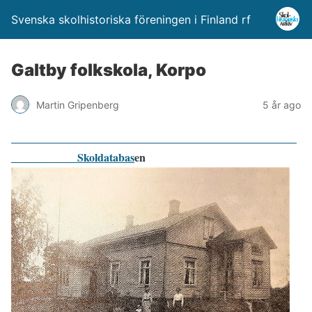
Svenska skolhistoriska föreningen i Finland rf
Galtby folkskola, Korpo
Martin Gripenberg
5 år ago
Skoldatabas
en