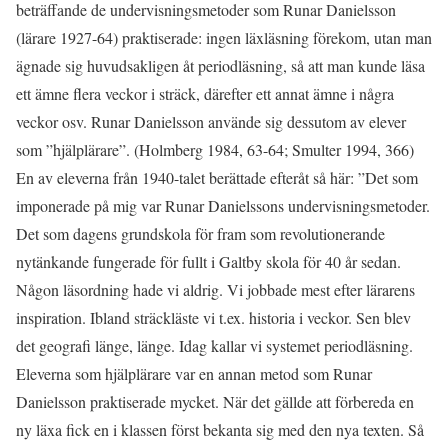
beträffande de undervisningsmetoder som Runar Danielsson
(lärare 1927-64) praktiserade: ingen läxläsning förekom, utan man
ägnade sig huvudsakligen åt periodläsning, så att man kunde läsa
ett ämne flera veckor i sträck, därefter ett annat ämne i några
veckor osv. Runar Danielsson använde sig dessutom av elever
som ”hjälplärare”. (Holmberg 1984, 63-64; Smulter 1994, 366)
En av eleverna från 1940-talet berättade efteråt så här: ”Det som
imponerade på mig var Runar Danielssons undervisningsmetoder.
Det som dagens grundskola för fram som revolutionerande
nytänkande fungerade för fullt i Galtby skola för 40 år sedan.
Någon läsordning hade vi aldrig. Vi jobbade mest efter lärarens
inspiration. Ibland sträckläste vi t.ex. historia i veckor. Sen blev
det geografi länge, länge. Idag kallar vi systemet periodläsning.
Eleverna som hjälplärare var en annan metod som Runar
Danielsson praktiserade mycket. När det gällde att förbereda en
ny läxa fick en i klassen först bekanta sig med den nya texten. Så