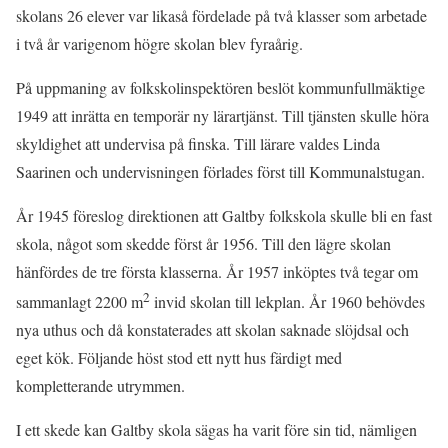
skolans 26 elever var likaså fördelade på två klasser som arbetade
i två år varigenom högre skolan blev fyraårig.
På uppmaning av folkskolinspektören beslöt kommunfullmäktige
1949 att inrätta en temporär ny lärartjänst. Till tjänsten skulle höra
skyldighet att undervisa på finska. Till lärare valdes Linda
Saarinen och undervisningen förlades först till Kommunalstugan.
År 1945 föreslog direktionen att Galtby folkskola skulle bli en fast
skola, något som skedde först år 1956. Till den lägre skolan
hänfördes de tre första klasserna. År 1957 inköptes två tegar om
2
sammanlagt 2200 m
invid skolan till lekplan. År 1960 behövdes
nya uthus och då konstaterades att skolan saknade slöjdsal och
eget kök. Följande höst stod ett nytt hus färdigt med
kompletterande utrymmen.
I ett skede kan Galtby skola sägas ha varit före sin tid, nämligen