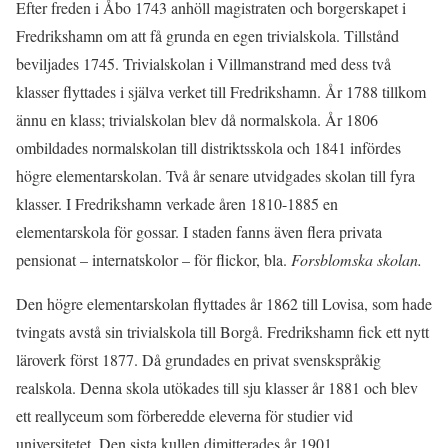
Efter freden i Åbo 1743 anhöll magistraten och borgerskapet i
Fredrikshamn om att få grunda en egen trivialskola. Tillstånd
beviljades 1745. Trivialskolan i Villmanstrand med dess två
klasser flyttades i själva verket till Fredrikshamn. År 1788 tillkom
ännu en klass; trivialskolan blev då normalskola. År 1806
ombildades normalskolan till distriktsskola och 1841 infördes
högre elementarskolan. Två år senare utvidgades skolan till fyra
klasser. I Fredrikshamn verkade åren 1810-1885 en
elementarskola för gossar. I staden fanns även flera privata
pensionat – internatskolor – för flickor, bla.
Forsblomska skolan.
Den högre elementarskolan flyttades år 1862 till Lovisa, som hade
tvingats avstå sin trivialskola till Borgå. Fredrikshamn fick ett nytt
läroverk först 1877. Då grundades en privat svenskspråkig
realskola. Denna skola utökades till sju klasser år 1881 och blev
ett reallyceum som förberedde eleverna för studier vid
universitetet. Den sista kullen dimitterades år 1901.