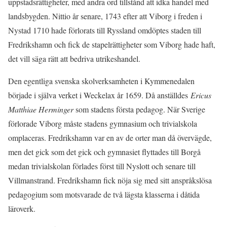
uppstadsrättigheter, med andra ord tillstånd att idka handel med
landsbygden. Nittio år senare, 1743 efter att Viborg i freden i
Nystad 1710 hade förlorats till Ryssland omdöptes staden till
Fredrikshamn och fick de stapelrättigheter som Viborg hade haft,
det vill säga rätt att bedriva utrikeshandel.
Den egentliga svenska skolverksamheten i Kymmenedalen
började i själva verket i Weckelax år 1659. Då anställdes
Ericus
Matthiae Herminger
som stadens första pedagog. När Sverige
förlorade Viborg måste stadens gymnasium och trivialskola
omplaceras. Fredrikshamn var en av de orter man då övervägde,
men det gick som det gick och gymnasiet flyttades till Borgå
medan trivialskolan förlades först till Nyslott och senare till
Villmanstrand. Fredrikshamn fick nöja sig med sitt anspråkslösa
pedagogium som motsvarade de två lägsta klasserna i dåtida
läroverk.