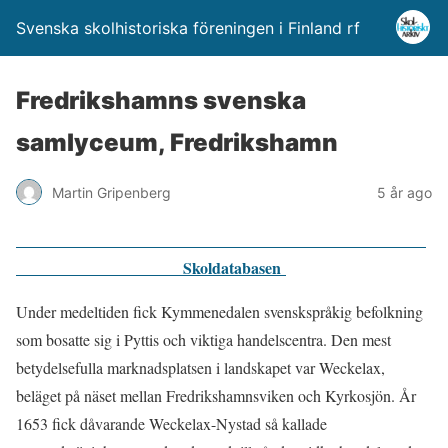
Svenska skolhistoriska föreningen i Finland rf
Fredrikshamns svenska
samlyceum, Fredrikshamn
Martin Gripenberg
5 år ago
Skoldatabasen
Under medeltiden fick Kymmenedalen svenskspråkig befolkning
som bosatte sig i Pyttis och viktiga handelscentra. Den mest
betydelsefulla marknadsplatsen i landskapet var Weckelax,
beläget på näset mellan Fredrikshamnsviken och Kyrkosjön. År
1653 fick dåvarande Weckelax-Nystad så kallade