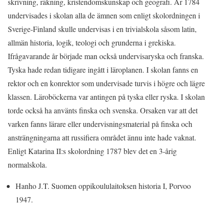
skrivning, räkning, kristendomskunskap och geografi. År 1784
undervisades i skolan alla de ämnen som enligt skolordningen i
Sverige-Finland skulle undervisas i en trivialskola såsom latin,
allmän historia, logik, teologi och grunderna i grekiska.
Ifrågavarande år började man också undervisaryska och franska.
Tyska hade redan tidigare ingått i läroplanen. I skolan fanns en
rektor och en konrektor som undervisade turvis i högre och lägre
klassen. Läroböckerna var antingen på tyska eller ryska. I skolan
torde också ha använts finska och svenska. Orsaken var att det
varken fanns lärare eller undervisningsmaterial på finska och
ansträngningarna att russifiera området ännu inte hade vaknat.
Enligt Katarina II:s skolordning 1787 blev det en 3-årig
normalskola.
Hanho J.T. Suomen oppikoululaitoksen historia I, Porvoo
1947.