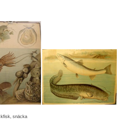
, snäcka