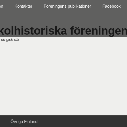
en
Kontakter
Föreningens publikationer
Facebook
olhistoriska föreningen 
 du gick där
Övriga Finland