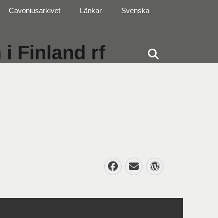
Cavoniusarkivet
Länkar
Svenska
i Finland rf
Sök
Facebook
E-
WordPres
post