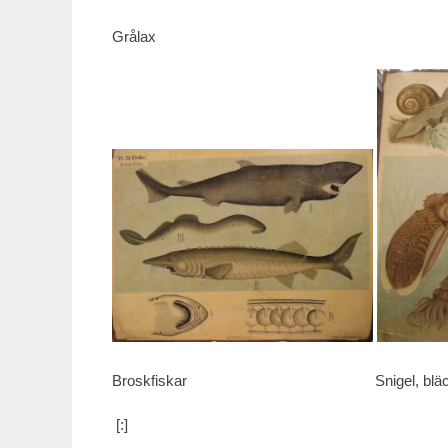
Grålax
Broskfiskar Snigel, bläckfisk
[:]