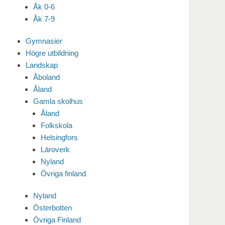
Åk 0-6
Åk 7-9
Gymnasier
Högre utbildning
Landskap
Åboland
Åland
Gamla skolhus
Åland
Folkskola
Helsingfors
Läroverk
Nyland
Övriga finland
Nyland
Österbotten
Övriga Finland