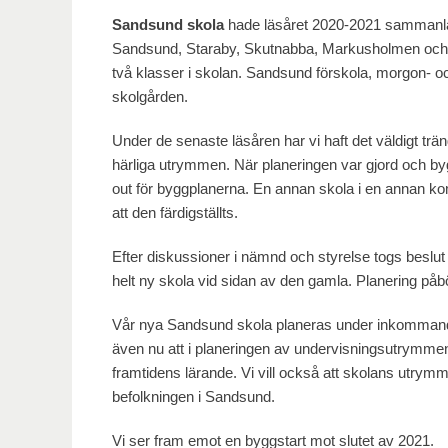
Sandsund
skola
hade läsåret 2020-2021 sammanlag
Sandsund, Staraby, Skutnabba, Markusholmen och Kill
två klasser i skolan. Sandsund förskola, morgon- o
skolgården.
Under de senaste läsåren har vi haft det väldigt trängt
härliga utrymmen. När planeringen var gjord och bygg
out för byggplanerna. En annan skola i en annan ko
att den färdigställts.
Efter diskussioner i nämnd och styrelse togs beslut
helt ny skola vid sidan av den gamla. Planering påbö
Vår nya Sandsund skola planeras under inkommande
även nu att i planeringen av undervisningsutrymmen
framtidens lärande. Vi vill också att skolans utrymm
befolkningen i Sandsund.
Vi ser fram emot en byggstart mot slutet av 2021.