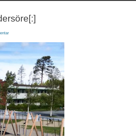
ersöre[:]
entar