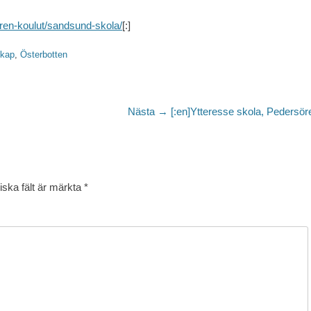
eren-koulut/sandsund-skola/
[:]
kap
,
Österbotten
Nästa
Nästa →
[:en]Ytteresse skola, Pedersöre
inlägg:
iska fält är märkta
*