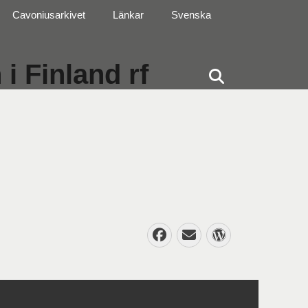
Cavoniusarkivet
Länkar
Svenska
i Finland rf
Sök
Facebook
E-
WordPres
post