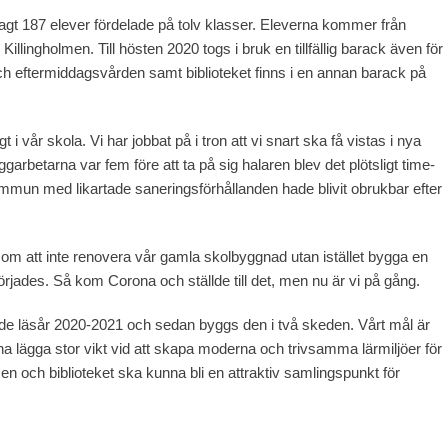
t 187 elever fördelade på tolv klasser. Eleverna kommer från
ingholmen. Till hösten 2020 togs i bruk en tillfällig barack även för
ch eftermiddagsvården samt biblioteket finns i en annan barack på
 i vår skola. Vi har jobbat på i tron att vi snart ska få vistas i nya
arbetarna var fem före att ta på sig halaren blev det plötsligt time-
mmun med likartade saneringsförhållanden hade blivit obrukbar efter
 om att inte renovera vår gamla skolbyggnad utan istället bygga en
rjades. Så kom Corona och ställde till det, men nu är vi på gång.
 läsår 2020-2021 och sedan byggs den i två skeden. Vårt mål är
a lägga stor vikt vid att skapa moderna och trivsamma lärmiljöer för
en och biblioteket ska kunna bli en attraktiv samlingspunkt för