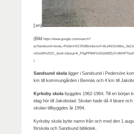
[:en]
(Bild
https://www.google.com/search?
q=Sandsund+skola,+Peders%C3%B6re&sxsrf=ALeKk01nMeu_3a2Je
vDooM%252C_&vet=1&usg=K_PSgPP8NFtv5OpWEEcFv8hHPTbu0%
)
Sandsund
skola
ligger i Sandsund i Pedersöre ko
km till kommungården i Bennäs och 4 km till Jakob
Kyrkoby skola
byggdes 1962-1964. Till en början
idag hör till Jakobstad. Skolan hade då 4 lärare och 
skolan tillbyggdes år 1994.
Kyrkoby skola bytte namn från och med den 1 augu
förskola och Sandsund bibliotek.