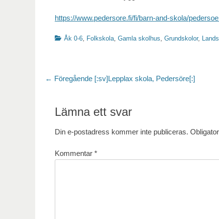
https://www.pedersore.fi/fi/barn-and-skola/pederso
Kategorier
Åk 0-6
,
Folkskola
,
Gamla skolhus
,
Grundskolor
,
Lands
Inläggsnavigering
Föregående
← Föregående
[:sv]Lepplax skola, Pedersöre[:]
inlägg:
Lämna ett svar
Din e-postadress kommer inte publiceras.
Obligator
Kommentar
*