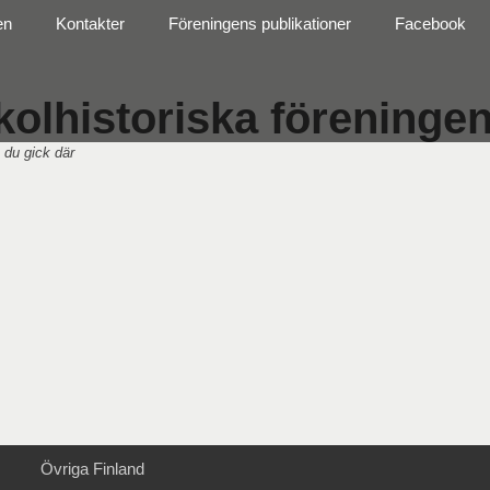
en
Kontakter
Föreningens publikationer
Facebook
olhistoriska föreningen 
 du gick där
Övriga Finland