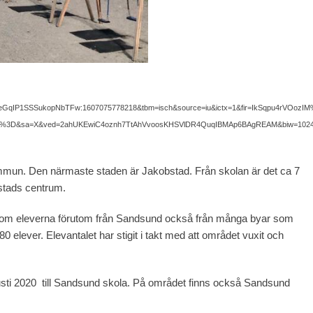
GqIP1SSSukopNbTFw:1607075778218&tbm=isch&source=iu&ictx=1&fir=IkSqpu4rVOozI
3D&sa=X&ved=2ahUKEwiC4oznh7TtAhVvoosKHSVlDR4QuqIBMAp6BAgREAM&biw=1024&b
mmun. Den närmaste staden är Jakobstad. Från skolan är det ca 7
stads centrum.
 kom eleverna förutom från Sandsund också från många byar som
80 elever. Elevantalet har stigit i takt med att området vuxit och
sti 2020 till Sandsund skola. På området finns också Sandsund