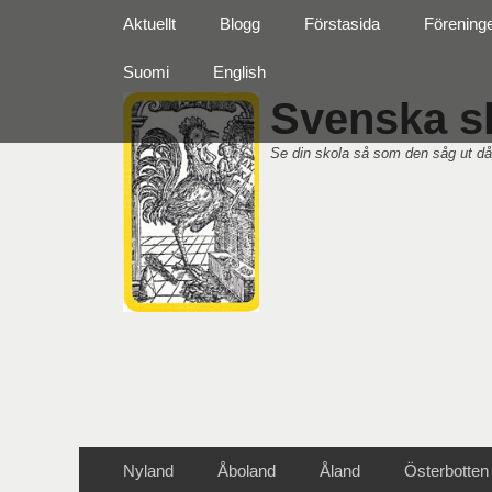
Primär meny
Hoppa
Aktuellt
Blogg
Förstasida
Förening
till
innehåll
Suomi
English
Svenska sk
Se din skola så som den såg ut då
Sekundär meny
Hoppa
Nyland
Åboland
Åland
Österbotten
till