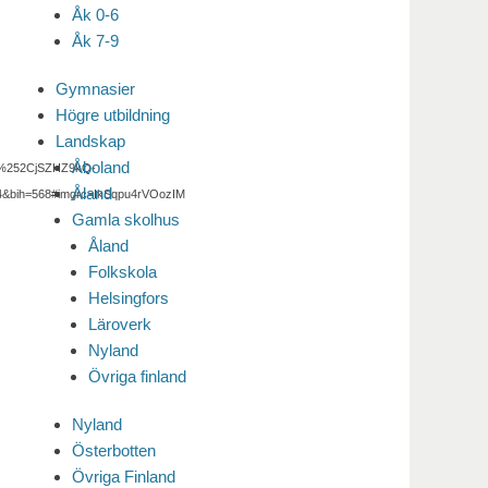
Åk 0-6
Åk 7-9
Gymnasier
Högre utbildning
Landskap
Åboland
M%252CjSZHZ9kQ-
Åland
ih=568#imgrc=IkSqpu4rVOozIM
Gamla skolhus
Åland
Folkskola
Helsingfors
Läroverk
Nyland
Övriga finland
Nyland
Österbotten
Övriga Finland