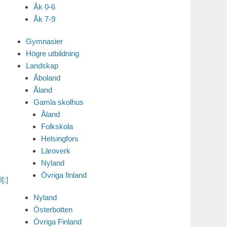
Åk 0-6
Åk 7-9
Gymnasier
Högre utbildning
Landskap
Åboland
Åland
Gamla skolhus
Åland
Folkskola
Helsingfors
Läroverk
Nyland
Övriga finland
[:]
Nyland
Österbotten
Övriga Finland