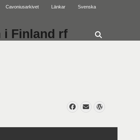
Cavoniusarkivet
Länkar
Svenska
i Finland rf
Sök
Facebook
E-
WordPres
post