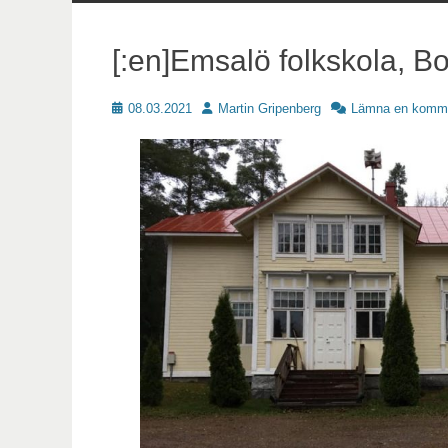
innehåll
[:en]Emsalö folkskola, Borg
Publicerat
Författare
08.03.2021
Martin Gripenberg
Lämna en komm