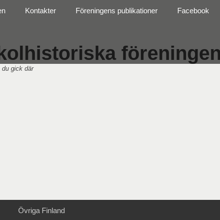
en
Kontakter
Föreningens publikationer
Facebook
olhistoriska föreningen 
 du gick där
Övriga Finland