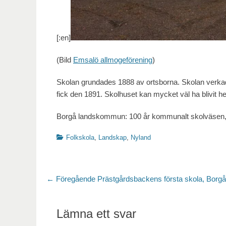
[:en]
(Bild
Emsalö allmogeförening
)
Skolan grundades 1888 av ortsborna. Skolan verk
fick den 1891. Skolhuset kan mycket väl ha blivit
Borgå landskommun: 100 år kommunalt skolväsen, 
Kategorier
Folkskola
,
Landskap
,
Nyland
Inläggsnavigering
Föregående
← Föregående
Prästgårdsbackens första skola, Borgå
inlägg:
Lämna ett svar