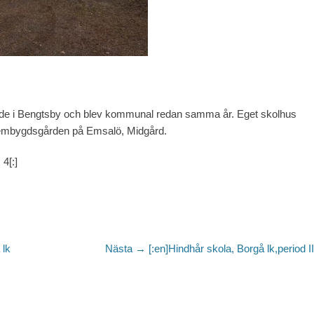
ade i Bengtsby och blev kommunal redan samma år. Eget skolhus
 hembygdsgården på Emsalö, Midgård.
4[:]
Nästa
 lk
Nästa →
[:en]Hindhår skola, Borgå lk,period III
inlägg: