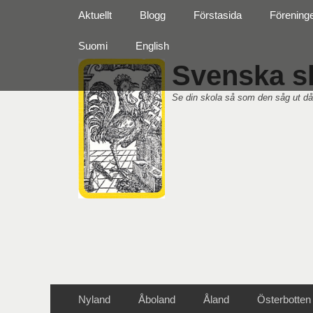
Primär meny
Hoppa
Aktuellt
Blogg
Förstasida
Förening
till
innehåll
Suomi
English
Svenska sk
Se din skola så som den såg ut då
Sekundär meny
Hoppa
Nyland
Åboland
Åland
Österbotten
till