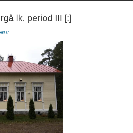
å lk, period III [:]
entar