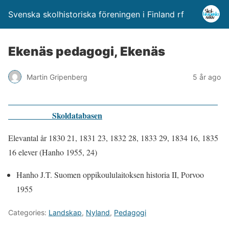
Svenska skolhistoriska föreningen i Finland rf
Ekenäs pedagogi, Ekenäs
Martin Gripenberg
5 år ago
Skoldatabasen
Elevantal år 1830 21, 1831 23, 1832 28, 1833 29, 1834 16, 1835
16 elever (Hanho 1955, 24)
Hanho J.T. Suomen oppikoululaitoksen historia II, Porvoo
1955
Categories:
Landskap
,
Nyland
,
Pedagogi