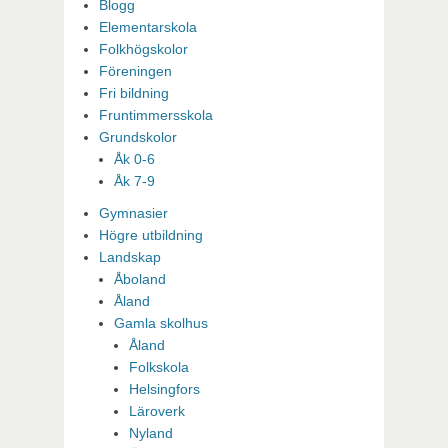
Blogg
Elementarskola
Folkhögskolor
Föreningen
Fri bildning
Fruntimmersskola
Grundskolor
Åk 0-6
Åk 7-9
Gymnasier
Högre utbildning
Landskap
Åboland
Åland
Gamla skolhus
Åland
Folkskola
Helsingfors
Läroverk
Nyland