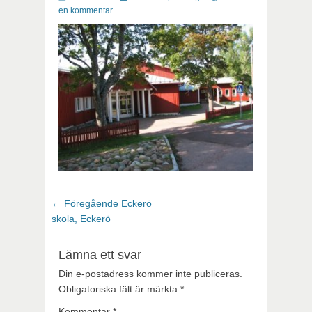
en kommentar
Inläggsnavigering
Föregående
← Föregående
Eckerö
inlägg:
skola, Eckerö
Lämna ett svar
Din e-postadress kommer inte publiceras.
Obligatoriska fält är märkta
*
Kommentar
*