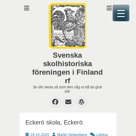
Svenska
skolhistoriska
föreningen i Finland
rf
Se din skola så som den såg ut då du gick
där
Facebook
E-
WordPress
post
Eckerö skola, Eckerö
Publicerat
Författare
29.10.2020
Martin Gripenberg
Lämna