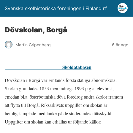
Svenska skolhistoriska föreningen i Finland rf
Dövskolan, Borgå
Martin Gripenberg
6 år ago
Skoldatabasen
Dövskolan i Borgå var Finlands första statliga abnormskola.
Skolan grundades 1853 men indrogs 1993 p.g.a. elevbrist,
emedan bl.a. österbottniska döva föredrog andra skolor framom
att flytta till Borgå. Riksarkivets uppgifter om skolan är
hemligstämplade med tanke på de studerandes rättsskydd.
Uppgifter om skolan kan erhållas ur följande källor: