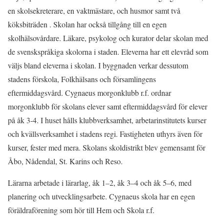
en skolsekreterare, en vaktmästare, och husmor samt två
köksbiträden . Skolan har också tillgång till en egen
skolhälsovårdare. Läkare, psykolog och kurator delar skolan med
de svenskspråkiga skolorna i staden. Eleverna har ett elevråd som
väljs bland eleverna i skolan. I byggnaden verkar dessutom
stadens förskola, Folkhälsans och församlingens
eftermiddagsvård. Cygnaeus morgonklubb r.f. ordnar
morgonklubb för skolans elever samt eftermiddagsvård för elever
på åk 3-4. I huset hålls klubbverksamhet, arbetarinstitutets kurser
och kvällsverksamhet i stadens regi. Fastigheten uthyrs även för
kurser, fester med mera. Skolans skoldistrikt blev gemensamt för
Åbo, Nådendal, St. Karins och Reso.
Lärarna arbetade i lärarlag, åk 1–2, åk 3–4 och åk 5–6, med
planering och utvecklingsarbete. Cygnaeus skola har en egen
föräldraförening som hör till Hem och Skola r.f.