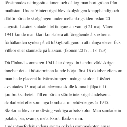
försämrades näringssituationen och då tog man bort gröten från
matlistan. Under Vinterkriget blev skolgången knapphändig och
därför började skolgången under mellankrigstiden redan 20
augusti. Läsåret slutade litet tidigare än vanligt 21 maj. Våren
1941 kunde man klart konstatera att föregående års extrema
förhållanden syntes på ett tråkigt sätt genom att många elever fick
villkor eller stannade på klassen. (Ikonen 2017, 118-123)
Då Finland sommaren 1941 åter drogs in i andra världskriget
innebar det att höstterminen kunde börja först 16 oktober eftersom
man hade placerat luftvärnstrupper i många skolor. Läsåret
avslutades 13 maj så att eleverna skulle kunna hjälpa till i
jordbruksarbetet. Till en början störde inte krigshändelserna
skolarbetet eftersom inga bombalarm behövde ges år 1945.
Skolorna blev av nödtvång verkliga arbetsskolor. Man samlade in
potatis, bär, svamp, metallskrot, flaskor mm.
Undantagsförhållandena syntes också i sommarkoloniernas