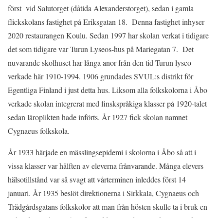
först vid Salutorget (dåtida Alexanderstorget), sedan i gamla
flickskolans fastighet på Eriksgatan 18. Denna fastighet inhyser
2020 restaurangen Koulu. Sedan 1997 har skolan verkat i tidigare
det som tidigare var Turun Lyseos-hus på Mariegatan 7. Det
nuvarande skolhuset har långa anor från den tid Turun lyseo
verkade här 1910-1994. 1906 grundades SVUL:s distrikt för
Egentliga Finland i just detta hus. Liksom alla folkskolorna i Åbo
verkade skolan integrerat med finskspråkiga klasser på 1920-talet
sedan läroplikten hade införts. År 1927 fick skolan namnet
Cygnaeus folkskola.
År 1933 härjade en mässlingsepidemi i skolorna i Åbo så att i
vissa klasser var hälften av eleverna frånvarande. Många elevers
hälsotillstånd var så svagt att vårterminen inleddes först 14
januari. År 1935 beslöt direktionerna i Sirkkala, Cygnaeus och
Trädgårdsgatans folkskolor att man från hösten skulle ta i bruk en