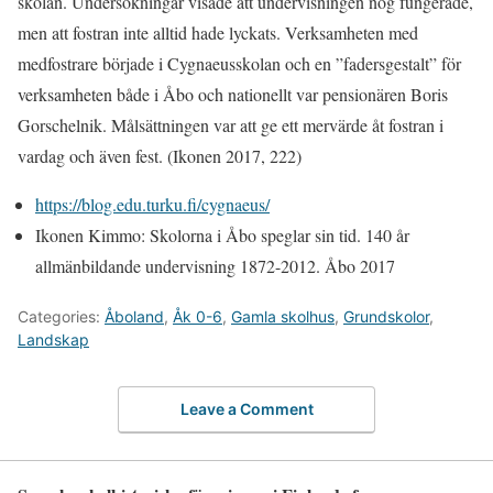
skolan. Undersökningar visade att undervisningen nog fungerade,
men att fostran inte alltid hade lyckats. Verksamheten med
medfostrare började i Cygnaeusskolan och en ”fadersgestalt” för
verksamheten både i Åbo och nationellt var pensionären Boris
Gorschelnik. Målsättningen var att ge ett mervärde åt fostran i
vardag och även fest. (Ikonen 2017, 222)
https://blog.edu.turku.fi/cygnaeus/
Ikonen Kimmo: Skolorna i Åbo speglar sin tid. 140 år
allmänbildande undervisning 1872-2012. Åbo 2017
Categories:
Åboland
,
Åk 0-6
,
Gamla skolhus
,
Grundskolor
,
Landskap
Leave a Comment