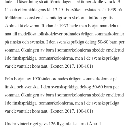
tudelad läsordning så att förmiddagens lektioner skulle vara kl.9-
11 och eftermiddagens kl. 13-15. Försöket avslutades år 1939 på
föräldrarnas önskemål samtidigt som skolorna införde gratis
skolmat åt eleverna. Redan år 1933 hade man börjat man dela ut
mat till medellösa folkskolelever ordnades årligen sommarkolonier
på finska och svenska. I den svenskspråkiga deltog 50-60 barn per
sommar. Ökningen av barn i sommarkolonierna skedde emellertid
i de finskspråkiga sommarkolonierna, men i de svenskspråkiga
var elevantalet konstant. (Ikonen 2017, 100-101)
Från början av 1930-talet ordnades årligen sommarkolonier på
finska och svenska. I den svenskspråkiga deltog 50-60 barn per
sommar. Ökningen av barn i sommarkolonierna skedde emellertid
i de finskspråkiga sommarkolonierna, men i de svenskspråkiga
var elevantalet konstant. (Ikonen 2017, 100-101)
Under vinterkriget gavs 126 flyganfallsalarm i Åbo. I