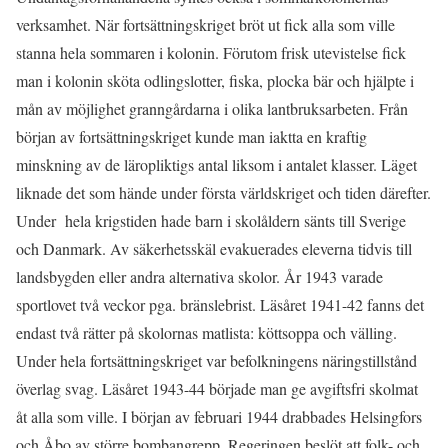
verksamhet. När fortsättningskriget bröt ut fick alla som ville
stanna hela sommaren i kolonin. Förutom frisk utevistelse fick
man i kolonin sköta odlingslotter, fiska, plocka bär och hjälpte i
mån av möjlighet granngårdarna i olika lantbruksarbeten. Från
början av fortsättningskriget kunde man iaktta en kraftig
minskning av de läropliktigs antal liksom i antalet klasser. Läget
liknade det som hände under första världskriget och tiden därefter.
Under hela krigstiden hade barn i skolåldern sänts till Sverige
och Danmark. Av säkerhetsskäl evakuerades eleverna tidvis till
landsbygden eller andra alternativa skolor. År 1943 varade
sportlovet två veckor pga. bränslebrist. Läsåret 1941-42 fanns det
endast två rätter på skolornas matlista: köttsoppa och välling.
Under hela fortsättningskriget var befolkningens näringstillstånd
överlag svag. Läsåret 1943-44 började man ge avgiftsfri skolmat
åt alla som ville. I början av februari 1944 drabbades Helsingfors
och Åbo av större bombangrepp. Regeringen beslöt att folk- och