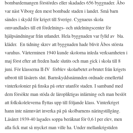
bombardemangen förstördes eller skadades 656 byggnader. Åbo
var näst Viborg den mest bombade staden i landet. Små barn
sändes i skydd för kriget till Sverige. Cygnaeus skola
omvandlades till ett fördelnings- och utdelningscenter för
hjälpsändningar från utlandet. Hela byggnaden var fylld av bla.
kläder. En tidning skrev att byggnaden hade blivit Åbos största
varuhus. Vårterminen 1940 kunde skolorna inleda verksamheten i
maj först efter att freden hade slutits och man gick i skola till 8
juni. För klasserna II-IV förblev skolarbetet avbrutet från krigets
utbrott till läsårets slut. Barnskyddsnämnden ordnade emellertid
vinterkolonier på finska på orter utanför staden. I samband med
dem försökte man stöda de läropliktigas inlärning och man beslöt
att folkskoleleverna flyttas upp till följande klass. Vinterkriget
hann inte nämnvärt inverka på på skolbarnens näringstillgång.
Läsåret 1939-40 lagades soppa beräknat för 0,6 l per elev, men
alla fick mat så mycket man ville ha. Under mellankrigstiden