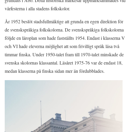
grundats i Åbo. Detta historiska märkesår uppmärksammades vid
vårfesterna i alla stadens folkskolor.
År 1952 beslöt stadsfullmäktige att grunda en egen direktion för
de svenskspråkiga folkskolorna. De svenskspråkiga folkskolorna
följde en läroplan som hade fastställts 1954. Endast i klasserna V
och VI hade eleverna möjlighet att som frivilligt språk läsa två
timmar finska. Under 1950-talet fram till 1970-talet minskade de
svenska skolornas klassantal. Läsåret 1975-76 var de endast 18,
medan klasserna på finska sidan mer än fördubblades.