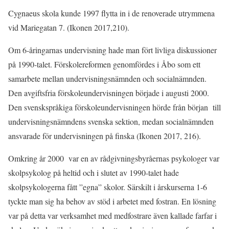
Cygnaeus skola kunde 1997 flytta in i de renoverade utrymmena
vid Mariegatan 7. (Ikonen 2017,210).
Om 6-åringarnas undervisning hade man fört livliga diskussioner
på 1990-talet. Förskolereformen genomfördes i Åbo som ett
samarbete mellan undervisningsnämnden och socialnämnden.
Den avgiftsfria förskoleundervisningen började i augusti 2000.
Den svenskspråkiga förskoleundervisningen hörde från början till
undervisningsnämndens svenska sektion, medan socialnämnden
ansvarade för undervisningen på finska (Ikonen 2017, 216).
Omkring år 2000 var en av rådgivningsbyråernas psykologer var
skolpsykolog på heltid och i slutet av 1990-talet hade
skolpsykologerna fått ”egna” skolor. Särskilt i årskurserna 1-6
tyckte man sig ha behov av stöd i arbetet med fostran. En lösning
var på detta var verksamhet med medfostrare även kallade farfar i