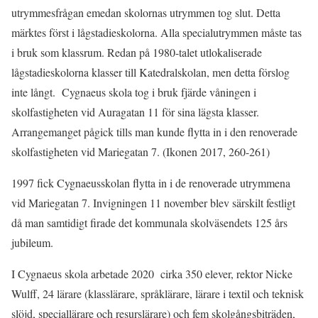
utrymmesfrågan emedan skolornas utrymmen tog slut. Detta
märktes först i lågstadieskolorna. Alla specialutrymmen måste tas
i bruk som klassrum. Redan på 1980-talet utlokaliserade
lågstadieskolorna klasser till Katedralskolan, men detta förslog
inte långt. Cygnaeus skola tog i bruk fjärde våningen i
skolfastigheten vid Auragatan 11 för sina lägsta klasser.
Arrangemanget pågick tills man kunde flytta in i den renoverade
skolfastigheten vid Mariegatan 7. (Ikonen 2017, 260-261)
1997 fick Cygnaeusskolan flytta in i de renoverade utrymmena
vid Mariegatan 7. Invigningen 11 november blev särskilt festligt
då man samtidigt firade det kommunala skolväsendets 125 års
jubileum.
I Cygnaeus skola arbetade 2020 cirka 350 elever, rektor Nicke
Wulff, 24 lärare (klasslärare, språklärare, lärare i textil och teknisk
slöjd, speciallärare och resurslärare) och fem skolgångsbiträden,