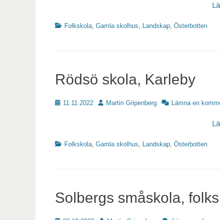
L
Kategorier
Folkskola
,
Gamla skolhus
,
Landskap
,
Österbotten
Rödsö skola, Karleby
Publicerat
Författare
11.11.2022
Martin Gripenberg
Lämna en komme
L
Kategorier
Folkskola
,
Gamla skolhus
,
Landskap
,
Österbotten
Solbergs småskola, folks