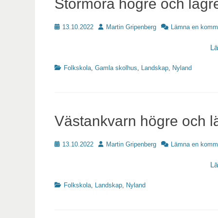
Stormora högre och lägre
Publicerat
Författare
13.10.2022
Martin Gripenberg
Lämna en komm
L
Kategorier
Folkskola
,
Gamla skolhus
,
Landskap
,
Nyland
Västankvarn högre och lä
Publicerat
Författare
13.10.2022
Martin Gripenberg
Lämna en komm
L
Kategorier
Folkskola
,
Landskap
,
Nyland