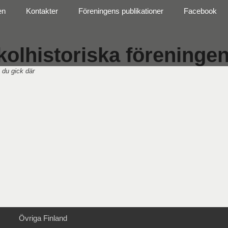
en
Kontakter
Föreningens publikationer
Facebook
olhistoriska föreningen 
 du gick där
Övriga Finland