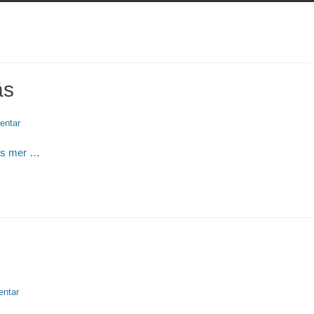
äs
entar
äs mer …
ntar