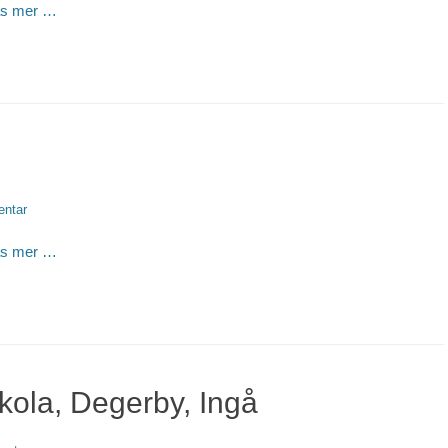
äs mer …
ntar
äs mer …
kola, Degerby, Ingå