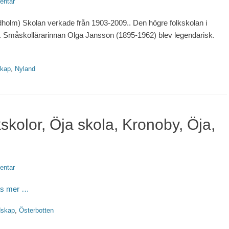
entar
m) Skolan verkade från 1903-2009.. Den högre folkskolan i
2. Småskollärarinnan Olga Jansson (1895-1962) blev legendarisk.
kap
,
Nyland
skolor, Öja skola, Kronoby, Öja,
entar
äs mer …
dskap
,
Österbotten