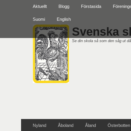
Primär meny
Hoppa
Aktuellt
Blogg
Förstasida
Förening
till
innehåll
Suomi
English
Svenska sk
Se din skola så som den såg ut då
Sekundär meny
Hoppa
Nyland
Åboland
Åland
Österbotten
till