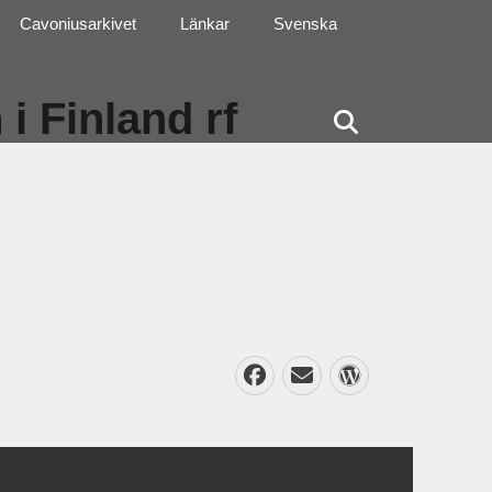
Cavoniusarkivet
Länkar
Svenska
i Finland rf
Sök
Facebook
E-
WordPres
post