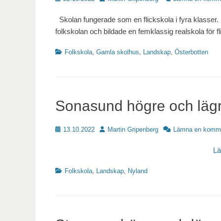
Skolan fungerade som en flickskola i fyra klasser. 
folkskolan och bildade en femklassig realskola för f
Kategorier
Folkskola
,
Gamla skolhus
,
Landskap
,
Österbotten
Sonasund högre och lägre
Publicerat
Författare
13.10.2022
Martin Gripenberg
Lämna en komm
L
Kategorier
Folkskola
,
Landskap
,
Nyland