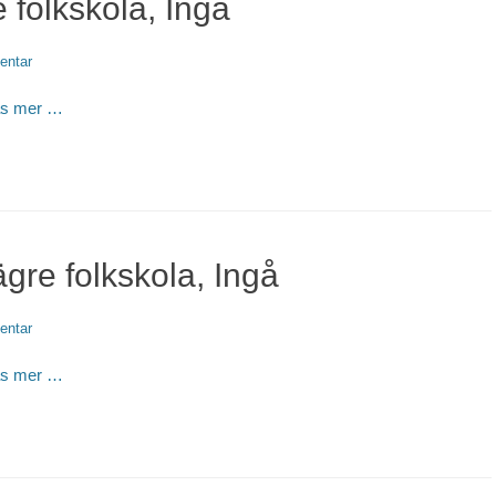
 folkskola, Ingå
entar
äs mer …
gre folkskola, Ingå
entar
äs mer …