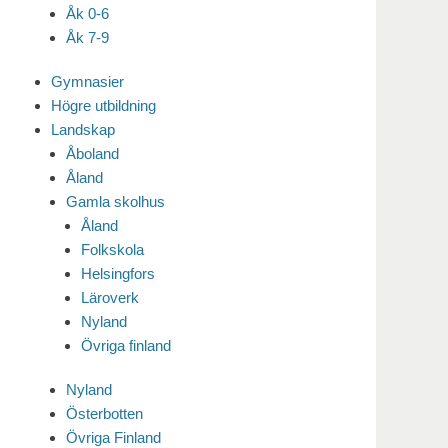
Åk 0-6
Åk 7-9
Gymnasier
Högre utbildning
Landskap
Åboland
Åland
Gamla skolhus
Åland
Folkskola
Helsingfors
Läroverk
Nyland
Övriga finland
Nyland
Österbotten
Övriga Finland