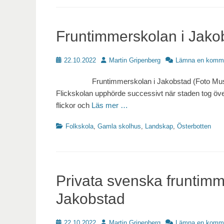
Fruntimmerskolan i Jako
Publicerat
Författare
22.10.2022
Martin Gripenberg
Lämna en komm
Fruntimmerskolan i Jakobstad (Foto Museiverke
Flickskolan upphörde successivt när staden tog över
flickor och
Läs mer …
Kategorier
Folkskola
,
Gamla skolhus
,
Landskap
,
Österbotten
Privata svenska fruntimm
Jakobstad
Publicerat
Författare
22.10.2022
Martin Gripenberg
Lämna en komm