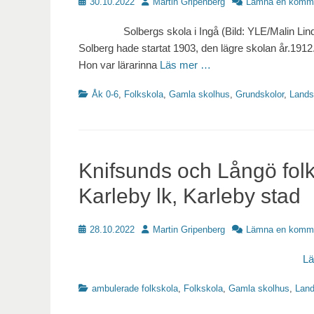
Publicerat
Författare
30.10.2022
Martin Gripenberg
Lämna en komm
Solbergs skola i Ingå (Bild: YLE/Malin Lindhol
Solberg hade startat 1903, den lägre skolan år.191
Hon var lärarinna
Läs mer …
Kategorier
Åk 0-6
,
Folkskola
,
Gamla skolhus
,
Grundskolor
,
Lands
Knifsunds och Långö folk
Karleby lk, Karleby stad
Publicerat
Författare
28.10.2022
Martin Gripenberg
Lämna en komm
L
Kategorier
ambulerade folkskola
,
Folkskola
,
Gamla skolhus
,
Lan