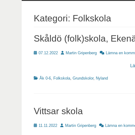
innehåll
Kategori:
Folkskola
Skåldö (folk)skola, Eken
Publicerat
Författare
07.12.2022
Martin Gripenberg
Lämna en komm
L
Kategorier
Åk 0-6
,
Folkskola
,
Grundskolor
,
Nyland
Vittsar skola
Publicerat
Författare
11.11.2022
Martin Gripenberg
Lämna en komme