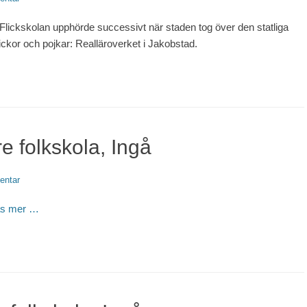
Flickskolan upphörde successivt när staden tog över den statliga
lickor och pojkar: Realläroverket i Jakobstad.
 folkskola, Ingå
entar
äs mer …