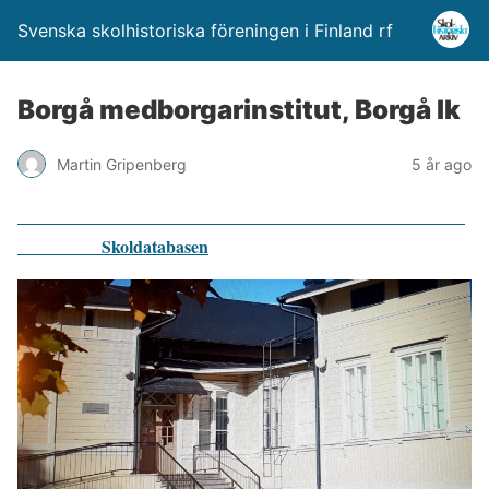
Svenska skolhistoriska föreningen i Finland rf
Borgå medborgarinstitut, Borgå lk
Martin Gripenberg
5 år ago
Skoldatabasen