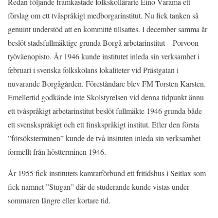
Redan följande framkastade folkskollärarte Eino Varama ett
förslag om ett tvåspråkigt medborgarinstitut. Nu fick tanken så
genuint understöd att en kommitté tillsattes. I december samma år
beslöt stadsfullmäktige grunda Borgå arbetarinstitut – Porvoon
työväenopisto. År 1946 kunde institutet inleda sin verksamhet i
februari i svenska folkskolans lokaliteter vid Prästgatan i
nuvarande Borgågården. Föreståndare blev FM Torsten Karsten.
Emellertid godkände inte Skolstyrelsen vid denna tidpunkt ännu
ett tvåspråkigt arbetarinstitut beslöt fullmäkte 1946 grunda både
ett svenskspråkigt och ett finskspråkigt institut. Efter den första
”försöksterminen” kunde de två insituten inleda sin verksamhet
formellt från höstterminen 1946.
År 1955 fick institutets kamratförbund ett fritidshus i Seitlax som
fick namnet ”Stugan” där de studerande kunde vistas under
sommaren längre eller kortare tid.