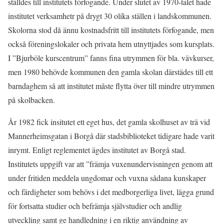
ställdes till institutets förfogande. Under slutet av 1970-talet hade
institutet verksamhetr på drygt 30 olika ställen i landskommunen.
Skolorna stod då ännu kostnadsfritt till institutets förfogande, men
också föreningslokaler och privata hem utnyttjades som kursplats.
I ”Bjurböle kurscentrum” fanns fina utrymmen för bla. vävkurser,
men 1980 behövde kommunen den gamla skolan därstädes till ett
barndaghem så att institutet måste flytta över till mindre utrymmen
på skolbacken.
År 1982 fick insitutet ett eget hus, det gamla skolhuset av trä vid
Mannerheimsgatan i Borgå där stadsbiblioteket tidigare hade varit
inrymt. Enligt reglementet ägdes institutet av Borgå stad.
Institutets uppgift var att ”främja vuxenundervisningen genom att
under fritiden meddela ungdomar och vuxna sådana kunskaper
och färdigheter som behövs i det medborgerliga livet, lägga grund
för fortsatta studier och befrämja självstudier och andlig
utveckling samt ge handledning i en riktig användning av