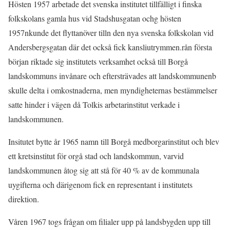
Hösten 1957 arbetade det svenska institutet tillfälligt i finska
folkskolans gamla hus vid Stadshusgatan ochg hösten
1957nkunde det flyttanöver tilln den nya svenska folkskolan vid
Andersbergsgatan där det också fick kansliutrymmen.rån första
början riktade sig institutets verksamhet också till Borgå
landskommuns invånare och eftersträvades att landskommunenb
skulle delta i omkostnaderna, men myndigheternas bestämmelser
satte hinder i vägen då Tolkis arbetarinstitut verkade i
landskommunen.
Insitutet bytte år 1965 namn till Borgå medborgarinstitut och blev
ett kretsinstitut för orgå stad och landskommun, varvid
landskommunen åtog sig att stå för 40 % av de kommunala
uygifterna och därigenom fick en representant i institutets
direktion.
Våren 1967 togs frågan om filialer upp på landsbygden upp till