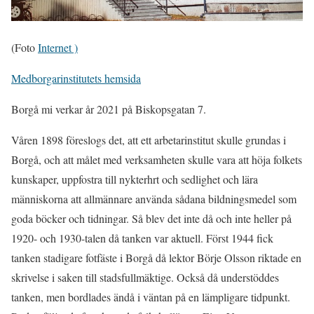
(Foto
Internet )
Medborgarinstitutets hemsida
Borgå mi verkar år 2021 på Biskopsgatan 7.
Våren 1898 föreslogs det, att ett arbetarinstitut skulle grundas i
Borgå, och att målet med verksamheten skulle vara att höja folkets
kunskaper, uppfostra till nykterhrt och sedlighet och lära
människorna att allmännare använda sådana bildningsmedel som
goda böcker och tidningar. Så blev det inte då och inte heller på
1920- och 1930-talen då tanken var aktuell. Först 1944 fick
tanken stadigare fotfäste i Borgå då lektor Börje Olsson riktade en
skrivelse i saken till stadsfullmäktige. Också då understöddes
tanken, men bordlades ändå i väntan på en lämpligare tidpunkt.