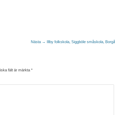
Nästa
Nästa →
Illby folkskola, Siggböle småskola, Borgå
inlägg:
iska fält är märkta
*