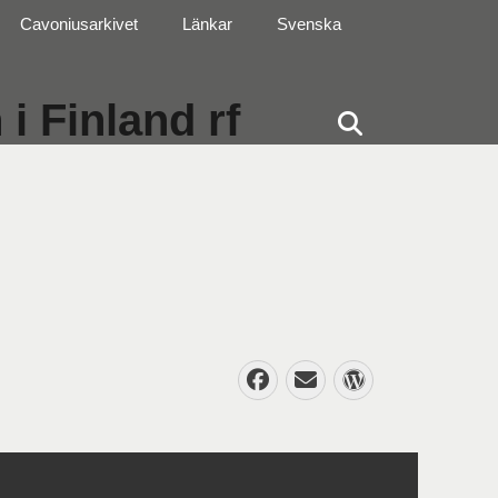
Cavoniusarkivet
Länkar
Svenska
i Finland rf
Sök
Facebook
E-
WordPres
post