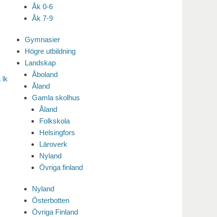
Åk 0-6
Åk 7-9
Gymnasier
Högre utbildning
Landskap
Åboland
 lk
Åland
Gamla skolhus
Åland
Folkskola
Helsingfors
Läroverk
Nyland
Övriga finland
Nyland
Österbotten
Övriga Finland