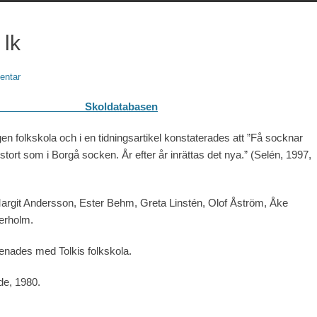
 lk
entar
abasen
n folkskola och i en tidningsartikel konstaterades att ”Få socknar
 stort som i Borgå socken. År efter år inrättas det nya.” (Selén, 1997,
 Margit Andersson, Ester Behm, Greta Linstén, Olof Åström, Åke
terholm.
örenades med Tolkis folkskola.
e, 1980.