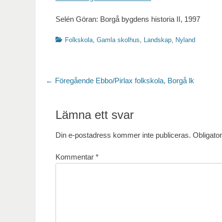
Selén Göran: Borgå bygdens historia II, 1997
Kategorier
Folkskola
,
Gamla skolhus
,
Landskap
,
Nyland
Inläggsnavigering
Föregående
← Föregående
Ebbo/Pirlax folkskola, Borgå lk
inlägg:
Lämna ett svar
Din e-postadress kommer inte publiceras.
Obligator
Kommentar
*