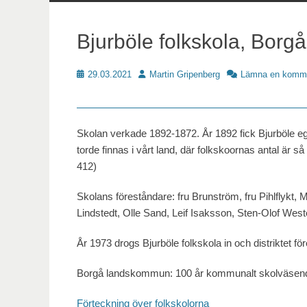
innehåll
Bjurböle folkskola, Borgå
Publicerat
Författare
29.03.2021
Martin Gripenberg
Lämna en komm
Skoldat
Skolan verkade 1892-1872. År 1892 fick Bjurböle ege
torde finnas i vårt land, där folkskoornas antal är så
412)
Skolans föreståndare: fru Brunström, fru Pihlflykt,
Lindstedt, Olle Sand, Leif Isaksson, Sten-Olof Wes
År 1973 drogs Bjurböle folkskola in och distriktet f
Borgå landskommun: 100 år kommunalt skolväsend
Förteckning över folkskolorna