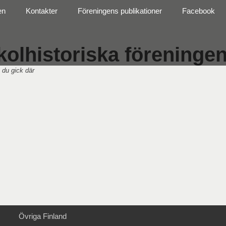
en
Kontakter
Föreningens publikationer
Facebook
olhistoriska föreningen 
 du gick där
Övriga Finland