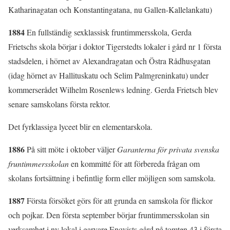
Katharinagatan och Konstantingatana, nu Gallen-Kallelankatu)
1884
En fullständig sexklassisk fruntimmersskola, Gerda
Frietschs skola börjar i doktor Tigerstedts lokaler i gård nr 1 första
stadsdelen, i hörnet av Alexandragatan och Östra Rådhusgatan
(idag hörnet av Hallituskatu och Selim Palmgreninkatu) under
kommerserådet Wilhelm Rosenlews ledning. Gerda Frietsch blev
senare samskolans första rektor.
Det fyrklassiga lyceet blir en elementarskola.
1886
På sitt möte i oktober väljer
Garanterna för privata svenska
fruntimmersskolan
en kommitté för att förbereda frågan om
skolans fortsättning i befintlig form eller möjligen som samskola.
1887
Första försöket görs för att grunda en samskola för flickor
och pojkar. Den första september börjar fruntimmersskolan sin
verksamhet i ny lokal i garvare Enqvists gård på tomten 43 i första