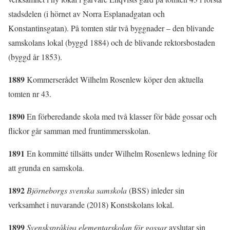
stadsdelen (i hörnet av Norra Esplanadgatan och
Konstantinsgatan). På tomten står två byggnader – den blivande
samskolans lokal (byggd 1884) och de blivande rektorsbostaden
(byggd år 1853).
1889
Kommerserådet Wilhelm Rosenlew köper den aktuella
tomten nr 43.
1890
En förberedande skola med två klasser för både gossar och
flickor går samman med fruntimmersskolan.
1891
En kommitté tillsätts under Wilhelm Rosenlews ledning för
att grunda en samskola.
1892
Björneborgs svenska samskola
(BSS) inleder sin
verksamhet i nuvarande (2018) Konstskolans lokal.
1899
Svenskspråkiga elementarskolan för gossar
avslutar sin