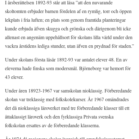
I årsberättelsen 1892-93 står att läsa ”att den nuvarande
skoltomten erbjuder barnen fördelen af en rymlig, torr och öppen
lekplats i fria luften; en plats som genom framtida planteringar
kunde erbjuda äfven skugga och grönska och därigenom bli icke
allenast en angenäm uppehållsort för skolans lilla värld under den
vackra årstidens lediga stunder, utan äfven en prydnad för staden.”
Under skolans första läsår 1892-93 var antalet elever 48. En av
eleverna hade finska som modersmål. Björneborg var hemort för
43 elever.
Under åren 18923-1967 var samskolan nioklassig. Förberedande
skolan var treklassig med folkskolekurser. År 1967 omändrades
det då nioklassiga läroverket med tre förberedande klasser till ett
åttaklassigt läroverk och den fyrklassiga Privata svenska
folkskolan ersattes av de förberedande klasserna.
År 1974 då regionens skolor övergick till grundskolesystemet