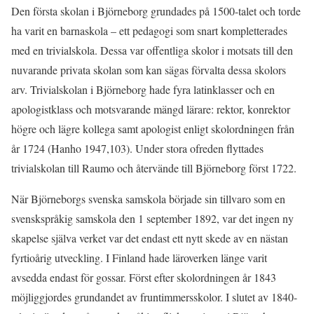
Den första skolan i Björneborg grundades på 1500-talet och torde
ha varit en barnaskola – ett pedagogi som snart kompletterades
med en trivialskola. Dessa var offentliga skolor i motsats till den
nuvarande privata skolan som kan sägas förvalta dessa skolors
arv. Trivialskolan i Björneborg hade fyra latinklasser och en
apologistklass och motsvarande mängd lärare: rektor, konrektor
högre och lägre kollega samt apologist enligt skolordningen från
år 1724 (Hanho 1947,103). Under stora ofreden flyttades
trivialskolan till Raumo och återvände till Björneborg först 1722.
När Björneborgs svenska samskola började sin tillvaro som en
svenskspråkig samskola den 1 september 1892, var det ingen ny
skapelse själva verket var det endast ett nytt skede av en nästan
fyrtioårig utveckling. I Finland hade läroverken länge varit
avsedda endast för gossar. Först efter skolordningen år 1843
möjliggjordes grundandet av fruntimmersskolor. I slutet av 1840-