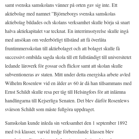
samt svenska samskolans vänner på orten gav sig inte. Ett
aktiebolag med namnet ”Björneborgs svenska samskolas
aktiebolag bildades och skolans verksamhet skulle börja så snart
halva aktiekapitalet var tecknat. En interrimsstyrelse skulle ingå
med ansökan om vederbörligt tillstånd att få överlåta
fruntimmersskolan till aktiebolaget och att bolaget skulle få
successivt ombilda sagda skola till ett fullständigt till universitetet
ledande läroverk för gossar och flickor samt att skolan skulle
subventioneras av staten. Mitt under detta energiska arbete avled
Wilhelm Rosenlew vid en ålder av 60 år då han tillsammans med
Ernst Schildt skulle resa per tåg till Helsingfors för att inlämna
handlingarna till Kejserliga Senaten. Det blev därför Rosenlews
svärson Schildt som måste fullgöra uppdraget.
Samskolan kunde inleda sin verksamhet den 1 september 1892
med två klasser, varvid tredje förberedande klassen blev