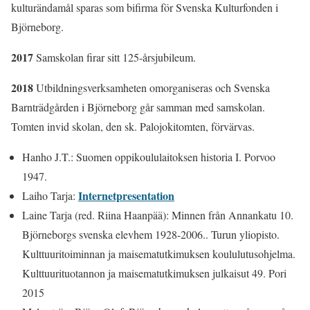
kulturändamål sparas som bifirma för Svenska Kulturfonden i
Björneborg.
2017
Samskolan firar sitt 125-årsjubileum.
2018
Utbildningsverksamheten omorganiseras och Svenska
Barnträdgården i Björneborg går samman med samskolan.
Tomten invid skolan, den sk. Palojokitomten, förvärvas.
Hanho J.T.: Suomen oppikoululaitoksen historia I. Porvoo
1947.
Internetpresentation
Laiho Tarja:
Laine Tarja (red. Riina Haanpää): Minnen från Annankatu 10.
Björneborgs svenska elevhem 1928-2006.. Turun yliopisto.
Kulttuuritoiminnan ja maisematutkimuksen koululutusohjelma.
Kulttuurituotannon ja maisematutkimuksen julkaisut 49. Pori
2015