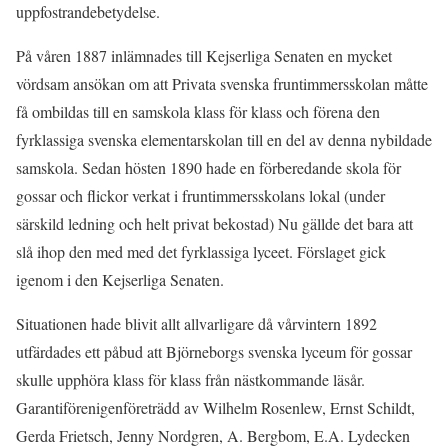
uppfostrandebetydelse.
På våren 1887 inlämnades till Kejserliga Senaten en mycket
vördsam ansökan om att Privata svenska fruntimmersskolan måtte
få ombildas till en samskola klass för klass och förena den
fyrklassiga svenska elementarskolan till en del av denna nybildade
samskola. Sedan hösten 1890 hade en förberedande skola för
gossar och flickor verkat i fruntimmersskolans lokal (under
särskild ledning och helt privat bekostad) Nu gällde det bara att
slå ihop den med med det fyrklassiga lyceet. Förslaget gick
igenom i den Kejserliga Senaten.
Situationen hade blivit allt allvarligare då vårvintern 1892
utfärdades ett påbud att Björneborgs svenska lyceum för gossar
skulle upphöra klass för klass från nästkommande läsår.
Garantiförenigenföreträdd av Wilhelm Rosenlew, Ernst Schildt,
Gerda Frietsch, Jenny Nordgren, A. Bergbom, E.A. Lydecken