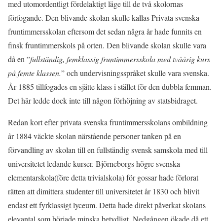
med utomordentligt fördelaktigt läge till de två skolornas
förfogande. Den blivande skolan skulle kallas Privata svenska
fruntimmersskolan eftersom det sedan några år hade funnits en
finsk fruntimmerskols på orten. Den blivande skolan skulle vara
då en ”
fullständig, femklassig fruntimmersskola med tvåårig kurs
på femte klassen.
” och undervisningsspråket skulle vara svenska.
År 1885 tillfogades en sjätte klass i stället för den dubbla femman.
Det här ledde dock inte till någon förhöjning av statsbidraget.
Redan kort efter privata svenska fruntimmersskolans ombildning
år 1884 väckte skolan närstående personer tanken på en
förvandling av skolan till en fullständig svensk samskola med till
universitetet ledande kurser. Björneborgs högre svenska
elementarskola(före detta trivialskola) för gossar hade förlorat
rätten att dimittera studenter till universitetet år 1830 och blivit
endast ett fyrklassigt lyceum. Detta hade direkt påverkat skolans
elevantal som började minska betydligt. Nedgången ökade då ett