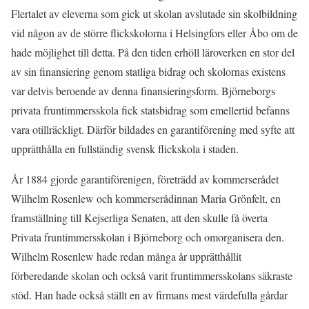
Flertalet av eleverna som gick ut skolan avslutade sin skolbildning
vid någon av de större flickskolorna i Helsingfors eller Åbo om de
hade möjlighet till detta. På den tiden erhöll läroverken en stor del
av sin finansiering genom statliga bidrag och skolornas existens
var delvis beroende av denna finansieringsform. Björneborgs
privata fruntimmersskola fick statsbidrag som emellertid befanns
vara otillräckligt. Därför bildades en garantiförening med syfte att
upprätthålla en fullständig svensk flickskola i staden.
År 1884 gjorde garantiförenigen, företrädd av kommerserådet
Wilhelm Rosenlew och kommerserådinnan Maria Grönfelt, en
framställning till Kejserliga Senaten, att den skulle få överta
Privata fruntimmersskolan i Björneborg och omorganisera den.
Wilhelm Rosenlew hade redan många år upprätthållit
förberedande skolan och också varit fruntimmersskolans säkraste
stöd. Han hade också ställt en av firmans mest värdefulla gårdar