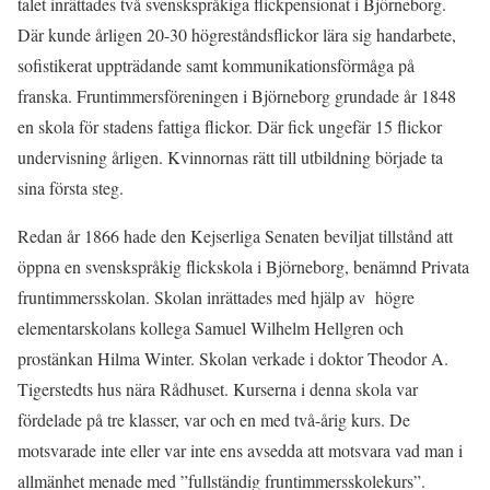
talet inrättades två svenskspråkiga flickpensionat i Björneborg.
Där kunde årligen 20-30 högreståndsflickor lära sig handarbete,
sofistikerat uppträdande samt kommunikationsförmåga på
franska. Fruntimmersföreningen i Björneborg grundade år 1848
en skola för stadens fattiga flickor. Där fick ungefär 15 flickor
undervisning årligen. Kvinnornas rätt till utbildning började ta
sina första steg.
Redan år 1866 hade den Kejserliga Senaten beviljat tillstånd att
öppna en svenskspråkig flickskola i Björneborg, benämnd Privata
fruntimmersskolan. Skolan inrättades med hjälp av högre
elementarskolans kollega Samuel Wilhelm Hellgren och
prostänkan Hilma Winter. Skolan verkade i doktor Theodor A.
Tigerstedts hus nära Rådhuset. Kurserna i denna skola var
fördelade på tre klasser, var och en med två-årig kurs. De
motsvarade inte eller var inte ens avsedda att motsvara vad man i
allmänhet menade med ”fullständig fruntimmersskolekurs”.