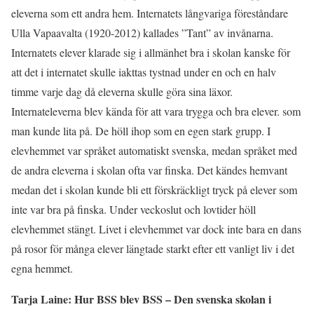
eleverna som ett andra hem. Internatets långvariga föreståndare
Ulla Vapaavalta (1920-2012) kallades ”Tant” av invånarna.
Internatets elever klarade sig i allmänhet bra i skolan kanske för
att det i internatet skulle iakttas tystnad under en och en halv
timme varje dag då eleverna skulle göra sina läxor.
Internateleverna blev kända för att vara trygga och bra elever. som
man kunde lita på. De höll ihop som en egen stark grupp. I
elevhemmet var språket automatiskt svenska, medan språket med
de andra eleverna i skolan ofta var finska. Det kändes hemvant
medan det i skolan kunde bli ett förskräckligt tryck på elever som
inte var bra på finska. Under veckoslut och lovtider höll
elevhemmet stängt. Livet i elevhemmet var dock inte bara en dans
på rosor för många elever längtade starkt efter ett vanligt liv i det
egna hemmet.
Tarja Laine: Hur BSS blev BSS – Den svenska skolan i