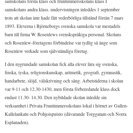
samskolans första klass och fruntimmersskolans klass I
samskolans andra klass. undervisningen inleddes 1 september
trots att skolan inte hade fått vederbörliga tillstånd förrän 7 mars
1893. Eleverna i Björneborgs svenska samskola var mestadels
barn till firma W. Rosenlews svenskspråkiga personal. Skolans
och Rosenlew-företagens förbindelse var tydlig så änge som
Rosenlew verkade som självständiga företag.
I den nygrundade samskolan fick alla elever lära sig svenska,
finska, tyska, religionskunskap, aritmetik, geografi, gymnastik,
handarbete, slöjd, välskrivning och sång. Arbetstiderna i skolan
var 9-11 och 12.30-1430, men första förberedande klass dock
endast 11.30- 14.30. Den nybildade skolan inledde sin
verksamhet i Privata Fruntimmersskolans lokal i hörnet av Gallen-
Kallelankatu och Pohjoispuisto (dåvarande Torggatam och Norra
Esplanaden).