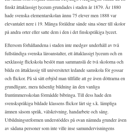
finskt åttaklassigt lyceum grundades i staden år 1879. År 1880
hade svenska elementarskolan ännu 75 elever men 1888 var
elevantalet nere i 19. Många föräldrar sände sina söner till skolor
på andra orter eller satte dem i den i det finskspråkiga lyceet.
Eftersom förhållandena i staden inte medgav underhåll av två
fullständiga svenska läroanstalter, ett åttaklassigt lyceum och en
sexklassig flickskola beslöt man sammanslå de två skolorna och
bilda en åttaklassig till universitetet ledande samskola för gossar
och flickor. På så sätt erbjöd man tillfälle att ge även döttrarna en
grundligare, mera tidsenlig bildning än den vanliga
fruntimmersskolan förmådde bibringa. Till dess hade den
svenskspråkiga bildade klassens flickor lärt sig s.k. lämpliga
ämnen såsom språk, välskrivning, handarbete och sång.
Utbildningsreformen understöddes på ovan nämnda grunder även
av sådana personer som inte ville inse samundervisningens