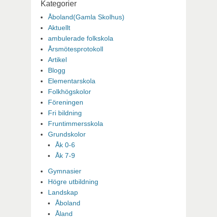
Kategorier
Åboland(Gamla Skolhus)
Aktuellt
ambulerade folkskola
Årsmötesprotokoll
Artikel
Blogg
Elementarskola
Folkhögskolor
Föreningen
Fri bildning
Fruntimmersskola
Grundskolor
Åk 0-6
Åk 7-9
Gymnasier
Högre utbildning
Landskap
Åboland
Åland