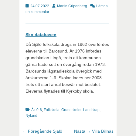
Publicerat
Författare
24.07.2022
Martin Gripenberg
Lämna
en kommentar
Skoldatabasen
Då Själö folkskola drogs in 1962 överfördes
eleverna till Barösund. År 1976 infördes
grundskolan i Ingå, trots att kommunen
gärna hade sett en övergång redan 1973.
Barösunds lågstadieskola övergick med
årskurserna 1-6. Skolan lades ner 2008
trots ett stort anral besvär mot beslutet.
Eleverna flyttades till Kyrkoby skola.
Kategorier
Åk 0-6
,
Folkskola
,
Grundskolor
,
Landskap
,
Nyland
Inläggsnavigering
Föregående
Nästa
← Föregående
Själö
Nästa →
Villa Billnäs