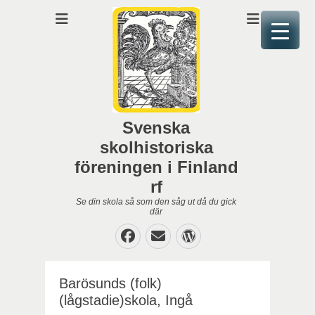
Svenska
skolhistoriska
föreningen i Finland
rf
Se din skola så som den såg ut då du gick
där
Facebook
E-
WordPress
post
Barösunds (folk)
(lågstadie)skola, Ingå