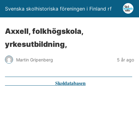
Svenska skolhistoriska föreningen i Finland rf
Axxell, folkhögskola,
yrkesutbildning,
Martin Gripenberg
5 år ago
Skoldatabasen