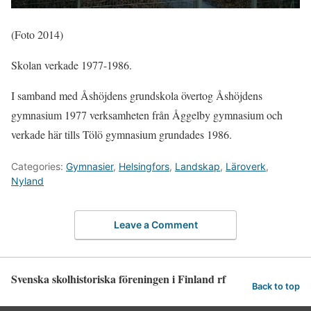
(Foto 2014)
Skolan verkade 1977-1986.
I samband med Åshöjdens grundskola övertog Åshöjdens
gymnasium 1977 verksamheten från Åggelby gymnasium och
verkade här tills Tölö gymnasium grundades 1986.
Categories:
Gymnasier
,
Helsingfors
,
Landskap
,
Läroverk
,
Nyland
Leave a Comment
Svenska skolhistoriska föreningen i Finland rf
Back to top