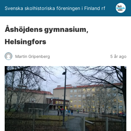
Svenska skolhistoriska föreningen i Finland rf
Åshöjdens gymnasium,
Helsingfors
Martin Gripenberg
5 år ago