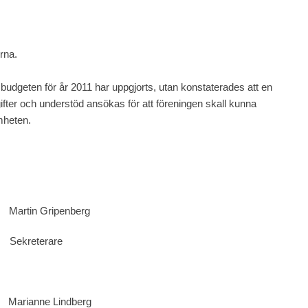
g till lösning på arkivfrågorna.
2011 har uppgjorts, utan konstaterades att en
fter och understöd ansökas för att föreningen skall kunna
mheten.
ripenberg
erare
 Lindberg