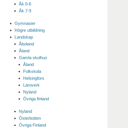
Åk 0-6
Åk 7-9
Gymnasier
Högre utbildning
Landskap
Åboland
Åland
Gamla skolhus
Åland
Folkskola
Helsingfors
Läroverk
Nyland
Övriga finland
Nyland
Österbotten
Övriga Finland