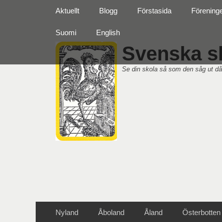
Primär meny
Hoppa
Aktuellt
Blogg
Förstasida
Förening
till
innehåll
Suomi
English
Svenska sk
Se din skola så som den såg ut då
Sekundär meny
Hoppa
Nyland
Åboland
Åland
Österbotten
till