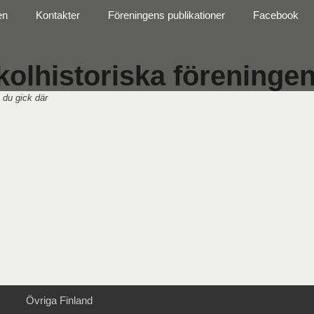
en
Kontakter
Föreningens publikationer
Facebook
olhistoriska föreningen 
 du gick där
Övriga Finland