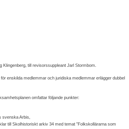
ng Klingenberg, till revisorssuppleant Jarl Stormbom.
0 € för enskilda medlemmar och juridiska medlemmar erlägger dubbel
ksamhetsplanen omfattar följande punkter:
ds svenska Arbis,
klar till Skolhistoriskt arkiv 34 med temat ”Folkskollärarna som