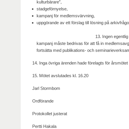
kulturbärare”,
stadgeförnyelse,
kampanj för medlemsvärvning,
uppgörande av ett försla
13. Ingen egentlig budgeten för år 
kampanj måste bedrivas för att få in medlemsavgi
fortsätta med publikations- och seminarieverksa
14. Inga övriga ärenden hade förelagts för årsmötet
15. Mötet avslutades kl. 16.20
Jarl Stormbom Martin G
Ordförande Sekret
Protokollet justerat
Pertti Hakala Marianne