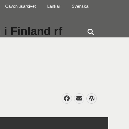
Cavoniusarkivet
Länkar
Svenska
i Finland rf
Sök
Facebook
E-
WordPres
post