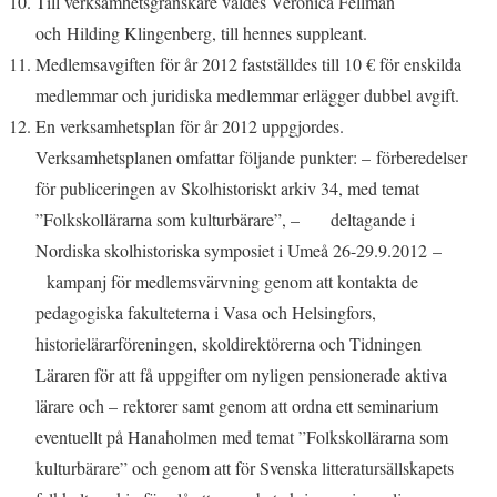
Till verksamhetsgranskare valdes Veronica Fellman
och Hilding Klingenberg, till hennes suppleant.
Medlemsavgiften för år 2012 fastställdes till 10 € för enskilda
medlemmar och juridiska medlemmar erlägger dubbel avgift.
En verksamhetsplan för år 2012 uppgjordes.
Verksamhetsplanen omfattar följande punkter: –
förberedelser
för publiceringen av Skolhistoriskt arkiv 34, med temat
”Folkskollärarna som kulturbärare”, –
deltagande i
Nordiska skolhistoriska symposiet i Umeå 26-29.9.2012
–
kampanj för medlemsvärvning genom att kontakta de
pedagogiska fakulteterna i Vasa och Helsingfors,
historielärarföreningen, skoldirektörerna och Tidningen
Läraren för att få uppgifter om nyligen pensionerade aktiva
lärare och –
rektorer samt genom att ordna ett seminarium
eventuellt på Hanaholmen med temat ”Folkskollärarna som
kulturbärare” och genom att för Svenska litteratursällskapets