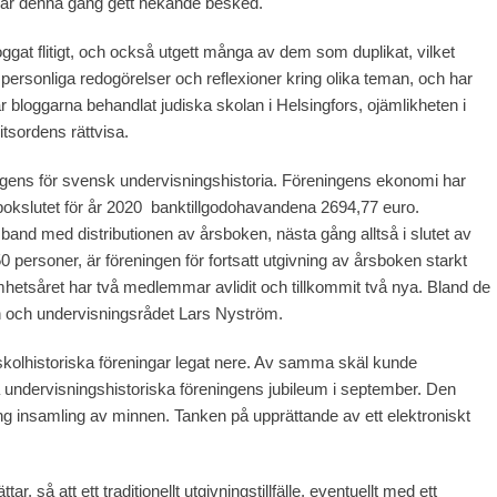
ar denna gång gett nekande besked.
ggat flitigt, och också utgett många av dem som duplikat, vilket
e personliga redogörelser och reflexioner kring olika teman, och har
 bloggarna behandlat judiska skolan i Helsingfors, ojämlikheten i
tsordens rättvisa.
ingens för svensk undervisningshistoria. Föreningens ekonomi har
bokslutet för år 2020 banktillgodohavandena 2694,77 euro.
and med distributionen av årsboken, nästa gång alltså i slutet av
 personer, är föreningen för fortsatt utgivning av årsboken starkt
etsåret har två medlemmar avlidit och tillkommit två nya. Bland de
och undervisningsrådet Lars Nyström.
olhistoriska föreningar legat nere. Av samma skäl kunde
a undervisningshistoriska föreningens jubileum i september. Den
ng insamling av minnen. Tanken på upprättande av ett elektroniskt
r, så att ett traditionellt utgivningstillfälle, eventuellt med ett