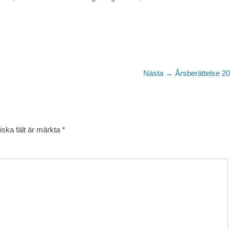
Nästa
Nästa →
Årsberättelse 2
inlägg:
iska fält är märkta
*