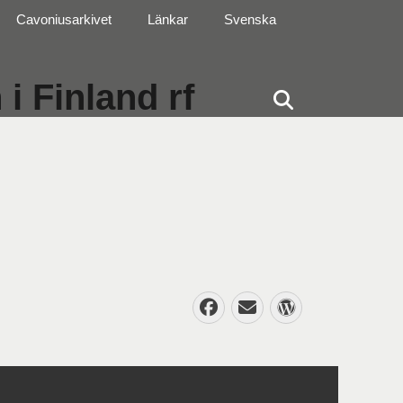
Cavoniusarkivet
Länkar
Svenska
i Finland rf
Sök
Facebook
E-
WordPres
post