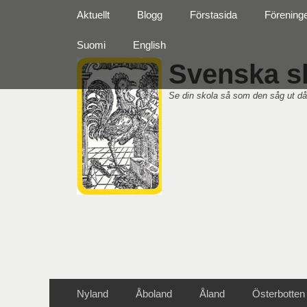
Primär meny
Hoppa
Aktuellt
Blogg
Förstasida
Förening
till
innehåll
Suomi
English
Svenska sk
Se din skola så som den såg ut då
Sekundär meny
Hoppa
Nyland
Åboland
Åland
Österbotten
till