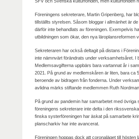
SFV och Svenska kulturfonden, men kulturfonden h
Föreningens sekreterare, Martin Gripenberg, har blo
tillställts styrelsen. Såsom bloggar i allmänhet är d
därför inte behandlats av föreningen. Exempelvis har
utbildningen som ökar, den nya läroplansreformen vi
Sekreteraren har också deltagit på distans i Fören
inte nämnvärt förändrats under verksamhetsåret. I 
Medlemsavgifterna uppbärs bara vartannat år i samb
2021. På grund av medlemskåren är liten, bara ca 50
beroende av bidragen från fonderna. Under verksamh
avlidna märks stiftande medlemmen Ruth Nordman 
På grund av pandemin har samarbetet med övriga sk
föreningens sekreterare inte delta i den rikssvensk
finska systerföreningen har äskat på samarbete kri
planscharkiv har inte avancerat.
Föreningen hoppas dock att coronaläget till hösten lätta