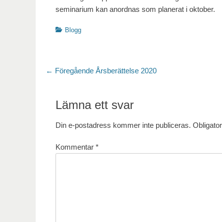
seminarium kan anordnas som planerat i oktober.
Kategorier
Blogg
Inläggsnavigering
Föregående
← Föregående
Årsberättelse 2020
inlägg:
Lämna ett svar
Din e-postadress kommer inte publiceras.
Obligator
Kommentar
*