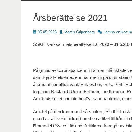
innehåll
Årsberättelse 2021
Publicerat
Författare
05.05.2023
Martin Gripenberg
Lämna en komm
SSKF Verksamhetsberättelse 1.6.2020 – 31.5.202
På grund av coronapandemin har den utåtriktade ver
samtliga styrelsemedlemmar men inga utomståend
årsmötet har alltså varit: Erik Geber, ordf., Pertti 
Ingeborg Rask och Urban Fellman, medlemmar. Reda
Arbetsutskottet har inte behövt sammanträda, emed
Arbetet på den kommande årsboken, Skolhistoriskt a
grund av att sekr. bidragit med en artikel till från si
läromedel i Svenskfinland. Artiklarna framgår av bi