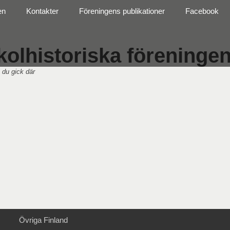
en
Kontakter
Föreningens publikationer
Facebook
olhistoriska föreningen 
 du gick där
Övriga Finland