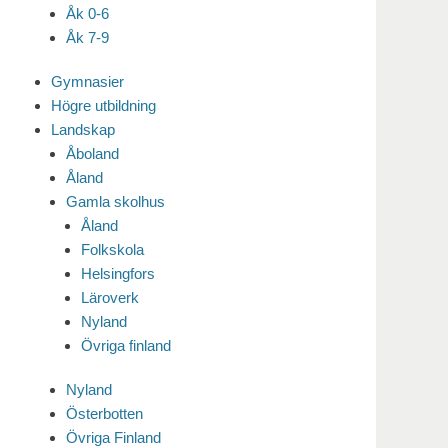
Åk 0-6
Åk 7-9
Gymnasier
Högre utbildning
Landskap
Åboland
Åland
Gamla skolhus
Åland
Folkskola
Helsingfors
Läroverk
Nyland
Övriga finland
Nyland
Österbotten
Övriga Finland