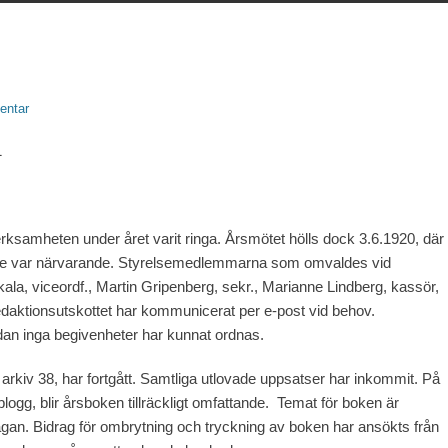
entar
1
ksamheten under året varit ringa. Årsmötet hölls dock 3.6.1920, där
e var närvarande. Styrelsemedlemmarna som omvaldes vid
Hakala, viceordf., Martin Gripenberg, sekr., Marianne Lindberg, kassör,
ktionsutskottet har kommunicerat per e-post vid behov.
an inga begivenheter har kunnat ordnas.
rkiv 38, har fortgått. Samtliga utlovade uppsatser har inkommit. På
n blogg, blir årsboken tillräckligt omfattande. Temat för boken är
lagan. Bidrag för ombrytning och tryckning av boken har ansökts från